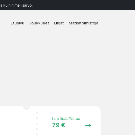
a kuin nimellisarvo.
Etusivu
Joukkueet
Liigat
Matkatoimistoja
Lue lisää/Varaa
79 €