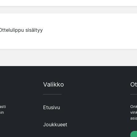
Ottelulippu sisältyy
Valikko
Ot
asti
Etusivu
Onk
hin
vin
asi
Joukkueet