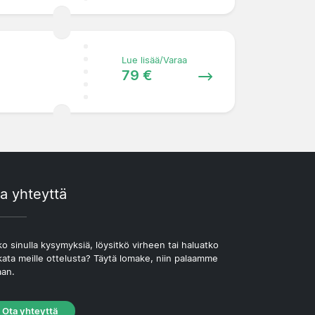
Lue lisää/Varaa
79 €
a yhteyttä
o sinulla kysymyksiä, löysitkö virheen tai haluatko
kata meille ottelusta? Täytä lomake, niin palaamme
aan.
Ota yhteyttä