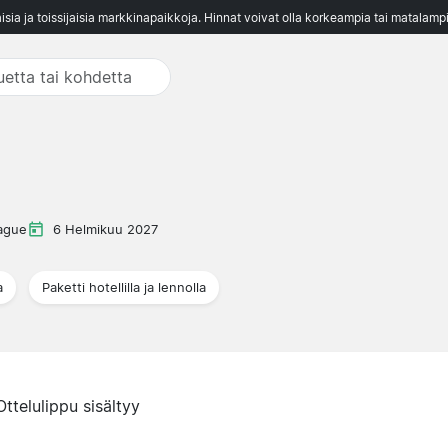
aisia ja toissijaisia markkinapaikkoja. Hinnat voivat olla korkeampia tai matalampi
eague
6 Helmikuu 2027
a
Paketti hotellilla ja lennolla
Ottelulippu sisältyy