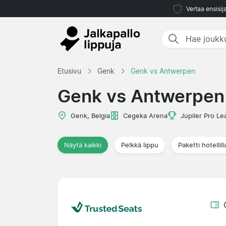
Vertaa ensisij
Etusivu
Genk
Genk vs Antwerpen
Genk vs Antwerpen
Genk, Belgia
Cegeka Arena
Jupiler Pro L
Näytä kaikki
Pelkkä lippu
Paketti hotellill