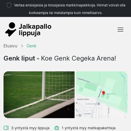
Vertaa ensisijaisia ja toissijaisia markkinapaikkoja. Hinnat voivat olla
korkeampia tai matalampia kuin nimellisarvo.
Etusivu
Etusivu
Genk
Joukkueet
Genk liput -
Koe Genk Cegeka Arena!
Liigat
Matkatoimistoja
3 yritystä myy lippuja
1 yritystä myy matkapaketteja