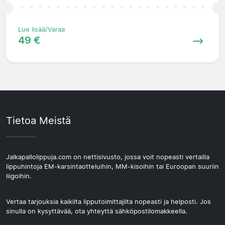
Lue lisää/Varaa
49 €
Tietoa Meistä
Jalkapallolippuja.com on nettisivusto, jossa voit nopeasti vertailla
lippuhintoja EM-karsintaotteluihin, MM-kisoihin tai Euroopan suuriin
liigoihin.
Vertaa tarjouksia kaikilta lipputoimittajilta nopeasti ja helposti. Jos
sinulla on kysyttävää, ota yhteyttä sähköpostilomakkeella.