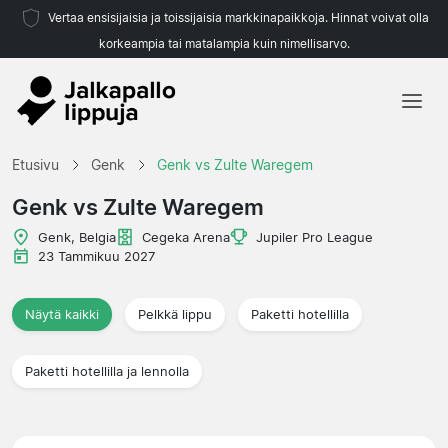
Vertaa ensisijaisia ja toissijaisia markkinapaikkoja. Hinnat voivat olla
korkeampia tai matalampia kuin nimellisarvo.
Etusivu
Etusivu
Genk
Genk vs Zulte Waregem
Joukkueet
Genk vs Zulte Waregem
Liigat
Genk, Belgia
Cegeka Arena
Jupiler Pro League
23 Tammikuu 2027
Matkatoimistoja
Näytä kaikki
Pelkkä lippu
Paketti hotellilla
Paketti hotellilla ja lennolla