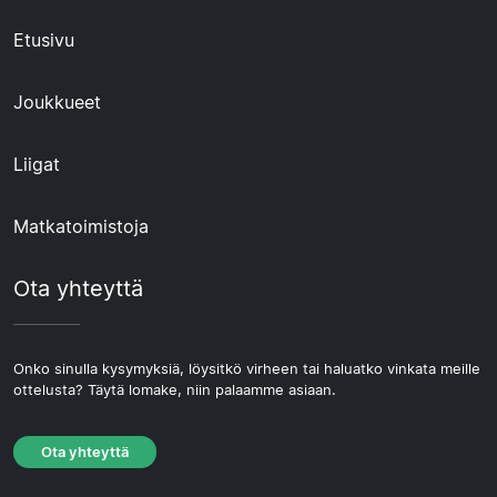
Etusivu
Joukkueet
Liigat
Matkatoimistoja
Ota yhteyttä
Onko sinulla kysymyksiä, löysitkö virheen tai haluatko vinkata meille
ottelusta? Täytä lomake, niin palaamme asiaan.
Ota yhteyttä