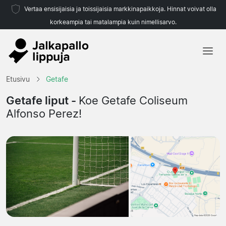
Vertaa ensisijaisia ja toissijaisia markkinapaikkoja. Hinnat voivat olla
korkeampia tai matalampia kuin nimellisarvo.
Etusivu
Etusivu
Getafe
Joukkueet
Getafe liput -
Koe Getafe Coliseum
Alfonso Perez!
Liigat
Matkatoimistoja