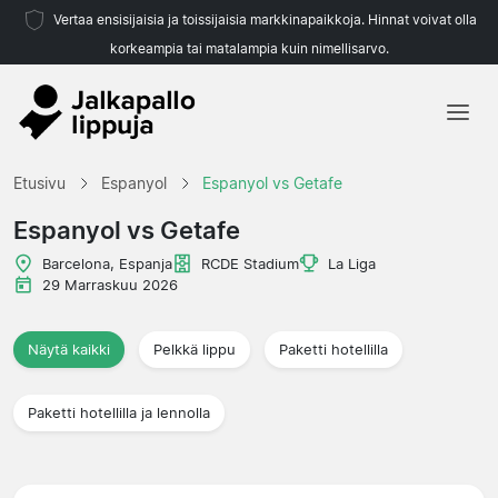
Vertaa ensisijaisia ja toissijaisia markkinapaikkoja. Hinnat voivat olla
korkeampia tai matalampia kuin nimellisarvo.
Etusivu
Etusivu
Espanyol
Espanyol vs Getafe
Joukkueet
Espanyol vs Getafe
Liigat
Barcelona, Espanja
RCDE Stadium
La Liga
29 Marraskuu 2026
Matkatoimistoja
Näytä kaikki
Pelkkä lippu
Paketti hotellilla
Paketti hotellilla ja lennolla