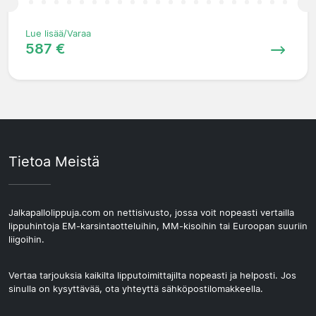
Lue lisää/Varaa
587 €
Tietoa Meistä
Jalkapallolippuja.com on nettisivusto, jossa voit nopeasti vertailla
lippuhintoja EM-karsintaotteluihin, MM-kisoihin tai Euroopan suuriin
liigoihin.
Vertaa tarjouksia kaikilta lipputoimittajilta nopeasti ja helposti. Jos
sinulla on kysyttävää, ota yhteyttä sähköpostilomakkeella.