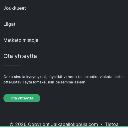
Joukkueet
Liigat
Matkatoimistoja
Ota yhteyttä
Onko sinulla kysymyksiä, löysitkö virheen tai haluatko vinkata meille
ottelusta? Täytä lomake, niin palaamme asiaan.
Ota yhteyttä
© 2026 Copyright Jalkapallolippuja.com ·
Tietoa