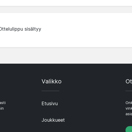
Ottelulippu sisältyy
Valikko
Ot
asti
Etusivu
Onk
hin
vin
asi
Joukkueet