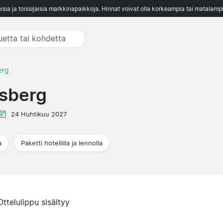
aisia ja toissijaisia markkinapaikkoja. Hinnat voivat olla korkeampia tai matalampi
erg
rsberg
24 Huhtikuu 2027
a
Paketti hotellilla ja lennolla
Ottelulippu sisältyy