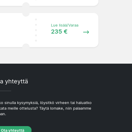
Lue lisää/Varaa
235 €
a yhteyttä
o sinulla kysymyksiä, löysitkö virheen tai haluatko
kata meille ottelusta? Täytä lomake, niin palaamme
aan.
Ota yhteyttä