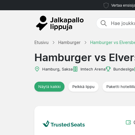
Vertaa ensisij
Etusivu
Hamburger
Hamburger vs Elversb
Hamburger vs Elve
Hamburg, Saksa
Imtech Arena
Bundesliga
Näytä kaikki
Pelkkä lippu
Paketti hotellill