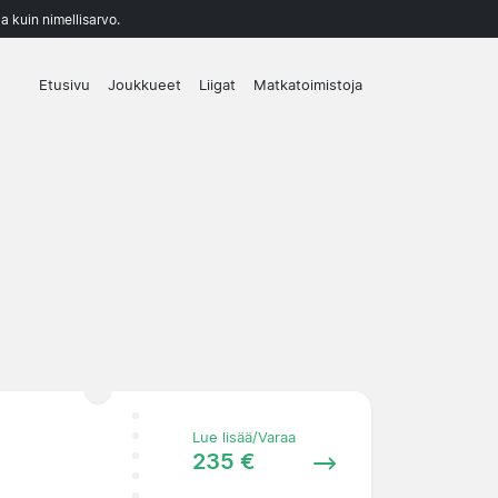
a kuin nimellisarvo.
Etusivu
Joukkueet
Liigat
Matkatoimistoja
Lue lisää/Varaa
235 €