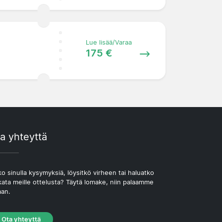
Lue lisää/Varaa
175 €
a yhteyttä
o sinulla kysymyksiä, löysitkö virheen tai haluatko
kata meille ottelusta? Täytä lomake, niin palaamme
aan.
Ota yhteyttä