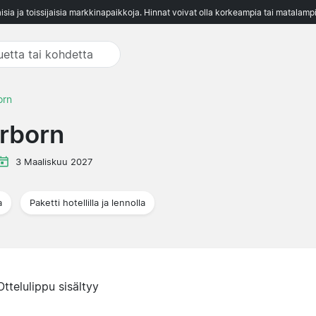
aisia ja toissijaisia markkinapaikkoja. Hinnat voivat olla korkeampia tai matalampi
orn
rborn
3 Maaliskuu 2027
a
Paketti hotellilla ja lennolla
Ottelulippu sisältyy