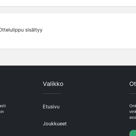
Ottelulippu sisältyy
Valikko
Ot
asti
Etusivu
Onk
hin
vin
asi
Joukkueet