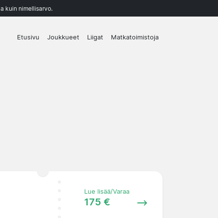
a kuin nimellisarvo.
Etusivu
Joukkueet
Liigat
Matkatoimistoja
Lue lisää/Varaa
175 €