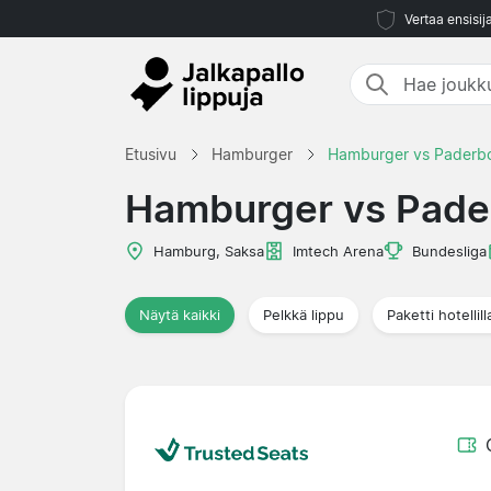
Vertaa ensisij
Etusivu
Hamburger
Hamburger vs Paderb
Hamburger vs Pade
Hamburg, Saksa
Imtech Arena
Bundesliga
Näytä kaikki
Pelkkä lippu
Paketti hotellill