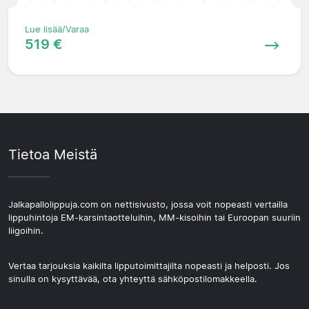
Lue lisää/Varaa
519 €
Tietoa Meistä
Jalkapallolippuja.com on nettisivusto, jossa voit nopeasti vertailla
lippuhintoja EM-karsintaotteluihin, MM-kisoihin tai Euroopan suuriin
liigoihin.
Vertaa tarjouksia kaikilta lipputoimittajilta nopeasti ja helposti. Jos
sinulla on kysyttävää, ota yhteyttä sähköpostilomakkeella.