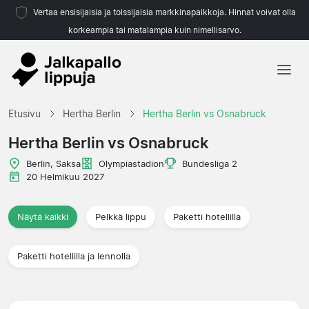
Vertaa ensisijaisia ja toissijaisia markkinapaikkoja. Hinnat voivat olla
korkeampia tai matalampia kuin nimellisarvo.
Etusivu
Etusivu
Hertha Berlin
Hertha Berlin vs Osnabruck
Joukkueet
Hertha Berlin vs Osnabruck
Liigat
Berlin, Saksa
Olympiastadion
Bundesliga 2
20 Helmikuu 2027
Matkatoimistoja
Näytä kaikki
Pelkkä lippu
Paketti hotellilla
Paketti hotellilla ja lennolla