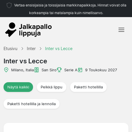
Vertaa ensisijaisia ja toissijaisia markkinapaikkoja. Hinnat voivat olla
korkeampia tai matalampia kuin nimellisarvo.
Etusivu
Etusivu
Inter
Inter vs Lecce
Joukkueet
Inter vs Lecce
Liigat
Milano, Italia
San Siro
Serie A
9 Toukokuu 2027
Matkatoimistoja
Näytä kaikki
Pelkkä lippu
Paketti hotellilla
Paketti hotellilla ja lennolla