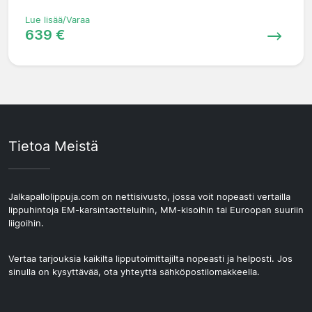
Lue lisää/Varaa
639 €
Tietoa Meistä
Jalkapallolippuja.com on nettisivusto, jossa voit nopeasti vertailla
lippuhintoja EM-karsintaotteluihin, MM-kisoihin tai Euroopan suuriin
liigoihin.
Vertaa tarjouksia kaikilta lipputoimittajilta nopeasti ja helposti. Jos
sinulla on kysyttävää, ota yhteyttä sähköpostilomakkeella.