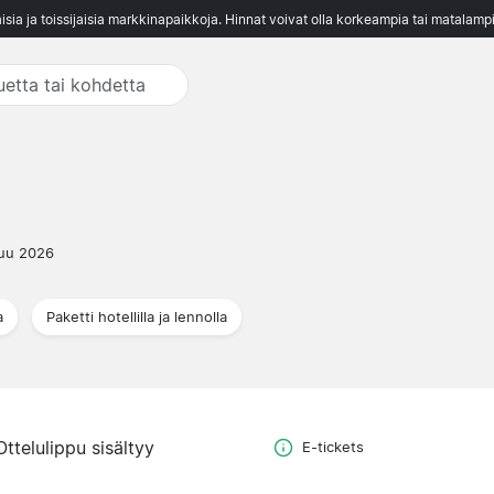
aisia ja toissijaisia markkinapaikkoja. Hinnat voivat olla korkeampia tai matalampi
uu 2026
a
Paketti hotellilla ja lennolla
Ottelulippu sisältyy
E-tickets