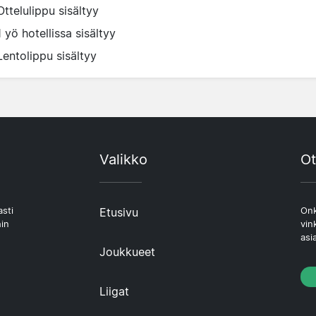
Ottelulippu sisältyy
1 yö hotellissa sisältyy
Lentolippu sisältyy
Valikko
Ot
asti
Etusivu
Onk
hin
vin
asi
Joukkueet
Liigat