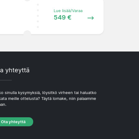
Lue lisää/Varaa
549 €
a yhteyttä
o sinulla kysymyksiä, löysitkö virheen tai haluatko
kata meille ottelusta? Täytä lomake, niin palaamme
aan.
Ota yhteyttä