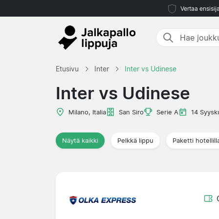
Vertaa ensisij
Etusivu
Inter
Inter vs Udinese
Inter vs Udinese
Milano, Italia
San Siro
Serie A
14 Syysk
Näytä kaikki
Pelkkä lippu
Paketti hotellill