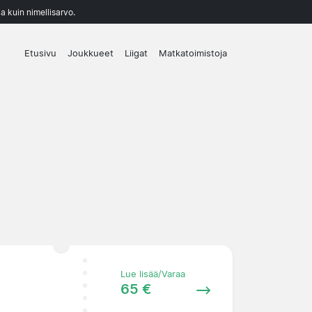
a kuin nimellisarvo.
Etusivu
Joukkueet
Liigat
Matkatoimistoja
Lue lisää/Varaa
65 €