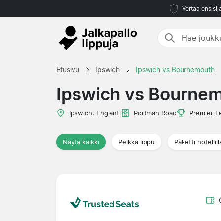
Vertaa ensisij
Etusivu
Ipswich
Ipswich vs Bournemouth
Ipswich vs Bourne
Ipswich, Englanti
Portman Road
Premier L
Näytä kaikki
Pelkkä lippu
Paketti hotellill