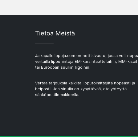
Tietoa Meistä
Jalkapallolippuja.com on nettisivusto, jossa voit nope
vertailla lippuhintoja EM-karsintaotteluihin, MM-kisoi
tai Euroopan suuriin liigoihin.
Vertaa tarjouksia kaikilta lipputoimittajilta nopeasti ja
helposti. Jos sinulla on kysyttävää, ota yhteyttä
sähköpostilomakkeella.