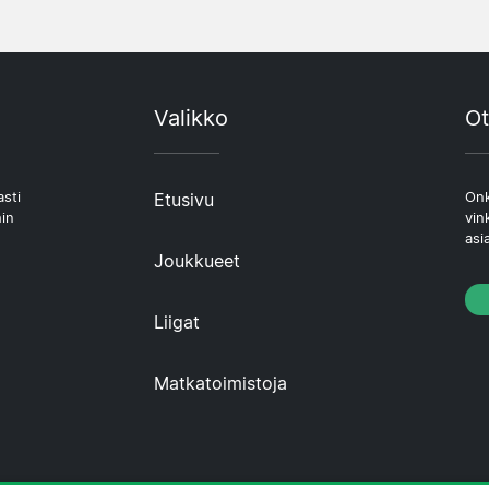
Valikko
Ot
asti
Etusivu
Onk
hin
vin
asi
Joukkueet
Liigat
Matkatoimistoja