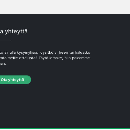
a yhteyttä
o sinulla kysymyksiä, löysitkö virheen tai haluatko
kata meille ottelusta? Täytä lomake, niin palaamme
aan.
Ota yhteyttä