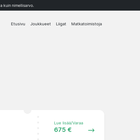
a kuin nimellisarvo.
Etusivu
Joukkueet
Liigat
Matkatoimistoja
Lue lisää/Varaa
675 €