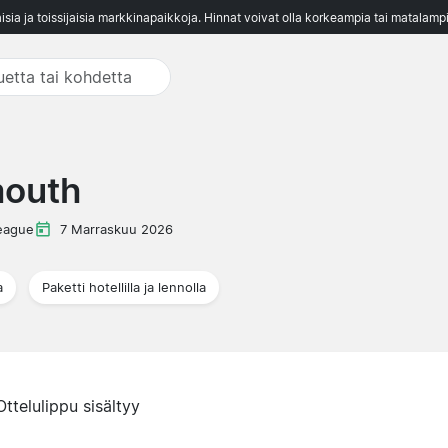
aisia ja toissijaisia markkinapaikkoja. Hinnat voivat olla korkeampia tai matalampi
mouth
eague
7 Marraskuu 2026
a
Paketti hotellilla ja lennolla
Ottelulippu sisältyy