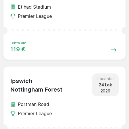
Etihad Stadium
Premier League
Hinta alk.
119 €
Lauantai
Ipswich
24 Lok
Nottingham Forest
2026
Portman Road
Premier League