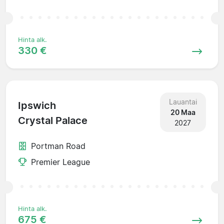
Hinta alk.
330 €
Lauantai
Ipswich
20 Maa
Crystal Palace
2027
Portman Road
Premier League
Hinta alk.
675 €