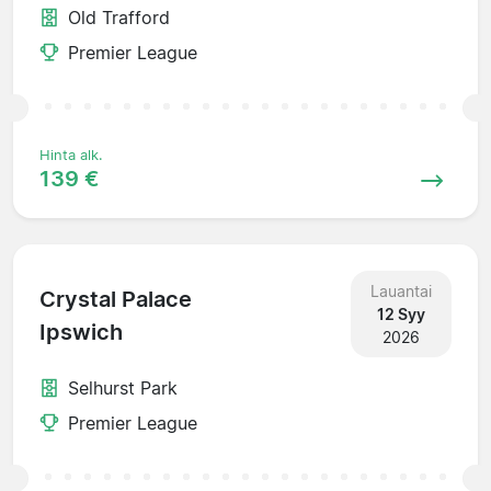
Old Trafford
Premier League
Hinta alk.
139 €
Lauantai
Crystal Palace
12 Syy
Ipswich
2026
Selhurst Park
Premier League