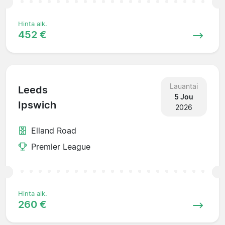
Hinta alk.
452 €
Lauantai
Leeds
5 Jou
Ipswich
2026
Elland Road
Premier League
Hinta alk.
260 €