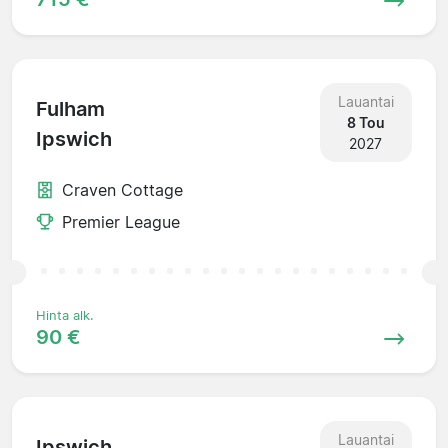
Lauantai
Fulham
8 Tou
Ipswich
2027
Craven Cottage
Premier League
Hinta alk.
90 €
Lauantai
Ipswich