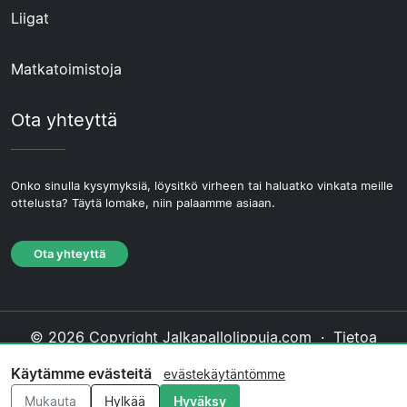
Liigat
Matkatoimistoja
Ota yhteyttä
Onko sinulla kysymyksiä, löysitkö virheen tai haluatko vinkata meille
ottelusta? Täytä lomake, niin palaamme asiaan.
Ota yhteyttä
© 2026 Copyright Jalkapallolippuja.com ·
Tietoa
Meistä
·
Ota yhteyttä
·
Tietosuojakäytäntö
·
Käytämme evästeitä
evästekäytäntömme
Evästekäytäntö
·
Toimituksellinen käytäntö
Mukauta
Hylkää
Hyväksy