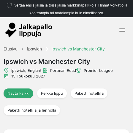
Vertaa ensisijaisia ja toissijaisia markkinapaikkoja. Hinnat voivat olla
korkeampia tai matalampia kuin nimellisarvo.
Etusivu
Etusivu
Ipswich
Ipswich vs Manchester City
Joukkueet
Ipswich vs Manchester City
Liigat
Ipswich, Englanti
Portman Road
Premier League
15 Toukokuu 2027
Matkatoimistoja
Näytä kaikki
Pelkkä lippu
Paketti hotellilla
Paketti hotellilla ja lennolla