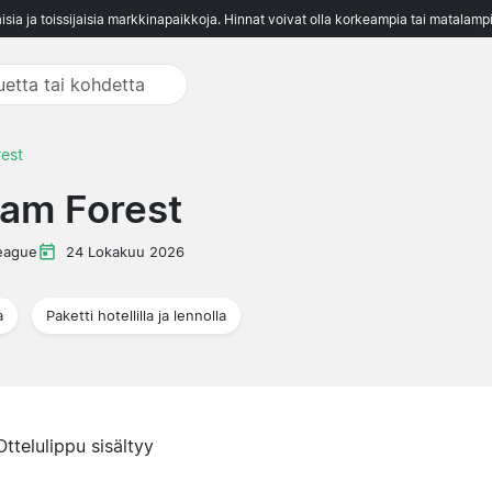
aisia ja toissijaisia markkinapaikkoja. Hinnat voivat olla korkeampia tai matalampi
rest
ham Forest
eague
24 Lokakuu 2026
a
Paketti hotellilla ja lennolla
Ottelulippu sisältyy