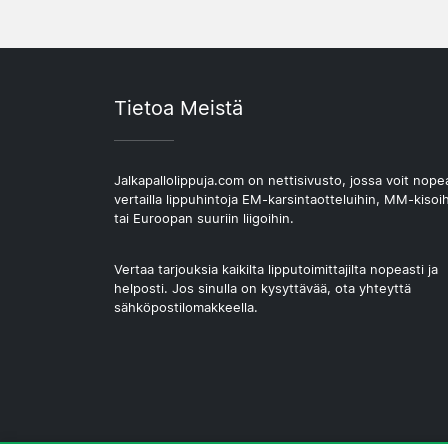
Tietoa Meistä
Jalkapallolippuja.com on nettisivusto, jossa voit nope
vertailla lippuhintoja EM-karsintaotteluihin, MM-kisoi
tai Euroopan suuriin liigoihin.
Vertaa tarjouksia kaikilta lipputoimittajilta nopeasti ja
helposti. Jos sinulla on kysyttävää, ota yhteyttä
sähköpostilomakkeella.