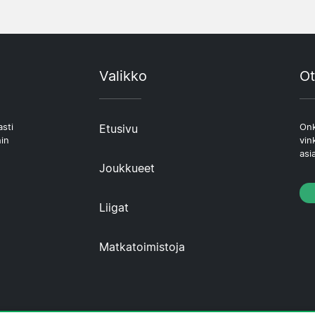
Valikko
Ot
asti
Etusivu
Onk
hin
vin
asi
Joukkueet
Liigat
Matkatoimistoja