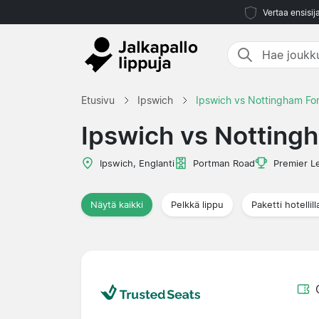
Vertaa ensisij
Etusivu
Ipswich
Ipswich vs Nottingham Fo
Ipswich vs Notting
Ipswich, Englanti
Portman Road
Premier L
Näytä kaikki
Pelkkä lippu
Paketti hotellill