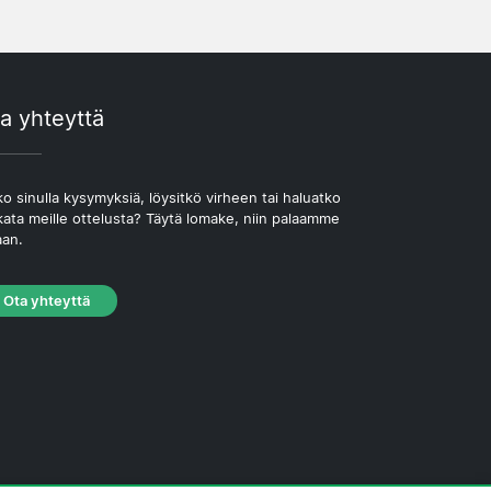
a yhteyttä
o sinulla kysymyksiä, löysitkö virheen tai haluatko
kata meille ottelusta? Täytä lomake, niin palaamme
aan.
Ota yhteyttä