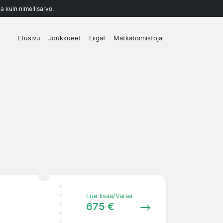
a kuin nimellisarvo.
Etusivu
Joukkueet
Liigat
Matkatoimistoja
Lue lisää/Varaa
675 €