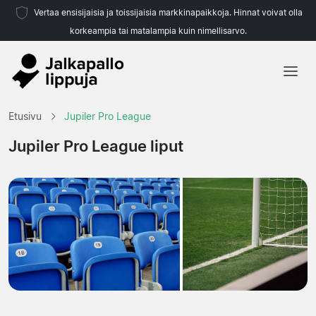
Vertaa ensisijaisia ja toissijaisia markkinapaikkoja. Hinnat voivat olla
korkeampia tai matalampia kuin nimellisarvo.
Etusivu
Etusivu
Jupiler Pro League
Joukkueet
Jupiler Pro League liput
Liigat
Matkatoimistoja