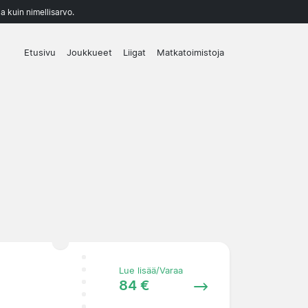
a kuin nimellisarvo.
Etusivu
Joukkueet
Liigat
Matkatoimistoja
Lue lisää/Varaa
84 €