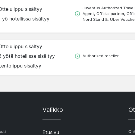
Juventus Authorized Travel
Ottelulippu sisältyy
Agent, Official partner, Offic
1 yö hotellissa sisältyy
Nord Stand &, Uber Vouche
Ottelulippu sisältyy
3 yötä hotellissa sisältyy
Authorized reseller.
Lentolippu sisältyy
Valikko
Ot
asti
Etusivu
Onk