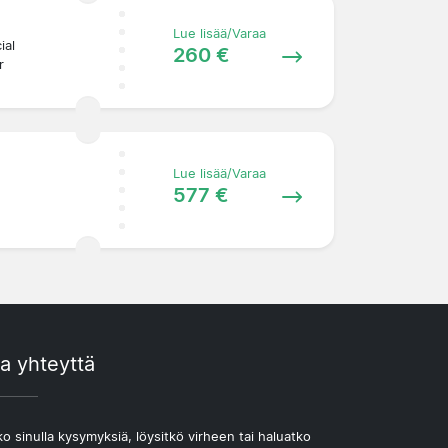
Lue lisää/Varaa
ial
260 €
r
Lue lisää/Varaa
577 €
a yhteyttä
o sinulla kysymyksiä, löysitkö virheen tai haluatko