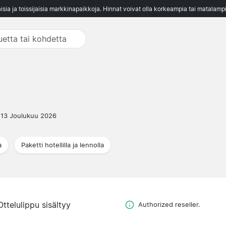
aisia ja toissijaisia markkinapaikkoja. Hinnat voivat olla korkeampia tai matalampi
13 Joulukuu 2026
a
Paketti hotellilla ja lennolla
Ottelulippu sisältyy
Authorized reseller.