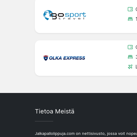
Tietoa Meistä
Jalkapallolippuja.com on nettisivusto, jossa voit nope