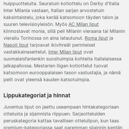
huippuotteluita. Seuratuin kotiottelu on Derby d'Italia
Inter Milania vastaan, Italian sarjan arvostetuin
kaksintaistelu, joka kerää katsomoon täyden talon ja
suuren televisioyleisön. Myös
AC Milan liput
kiinnostavat monia, sillä peli Milanin vieraana tai Milanin
vierailu Torinossa on aina latautunut.
Roma liput
ja
Napoli liput
tarjoavat ikivihreät perinteiset
vastakkainasettelut.
Inter Milan liput
ovat
suomalaisfanienkin suosituimpia kohteita italialaisessa
jalkapallossa. Mestarien liigan kotiottelut tuovat
katsomoon eurooppalaisen tason vastustajia, ja nämä
pelit ovat yleensä kauden katsotuimpia.
Lippukategoriat ja hinnat
Juventus liput on jaettu useampaan hintakategoriaan
ottelusta ja sijainnista riippuen. Sarjaotteluiden
peruskategoria kattaa tavallisen ottelulipun, kun taas
premium-kategoriassa saat paremman sijainnin kentän