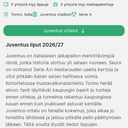
5 yritystä myy lippuja
3 yritystä myy matkapaketteja
Torino, Italia
Juventus stadium
Serie A
Juventus ottelut
Juventus liput 2026/27
Juventus on italialaisen jalkapallon merkittävimpiä
nimiä, jonka historia ulottuu yli sataan vuoteen. Seura
on voittanut Serie A:n mestaruuden useita kertoja ja
ollut pitkään Italian sarjan hallitseva voima.
Kotiotteluissa mustavalkoraidoitettu Torino herää
eloon: fanit täyttävät kaupungin baarit jo tunteja
ennen ottelua, ja tunnelma rakentuu kaupungissa
kauan ennen kuin joukkueet astuvat kentälle.
Juventus-ottelu on faneille kokemus, joka alkaa jo
hotellilta lähtiessä ja jatkuu pitkälle pelin päättymisen
jälkeen. Tältä sivulta löydät tiedot lippujen