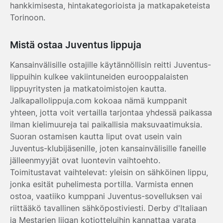
hankkimisesta, hintakategorioista ja matkapaketeista
Torinoon.
Mistä ostaa Juventus lippuja
Kansainvälisille ostajille käytännöllisin reitti Juventus-
lippuihin kulkee vakiintuneiden eurooppalaisten
lippuyritysten ja matkatoimistojen kautta.
Jalkapallolippuja.com kokoaa nämä kumppanit
yhteen, jotta voit vertailla tarjontaa yhdessä paikassa
ilman kielimuureja tai paikallisia maksuvaatimuksia.
Suoran ostamisen kautta liput ovat usein vain
Juventus-klubijäsenille, joten kansainvälisille faneille
jälleenmyyjät ovat luontevin vaihtoehto.
Toimitustavat vaihtelevat: yleisin on sähköinen lippu,
jonka esität puhelimesta portilla. Varmista ennen
ostoa, vaatiiko kumppani Juventus-sovelluksen vai
riittääkö tavallinen sähköpostiviesti. Derby d'Italiaan
ja Mestarien liigan kotiotteluihin kannattaa varata