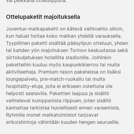
vai pelkkänä ottelulippuna.
Ottelupaketit majoituksella
Juventus-matkapaketti on kätevä vaihtoehto silloin,
kun haluat hoitaa koko matkan yhdellä varauksella.
Tyypillinen paketti sisältää pääsylipun otteluun, yhden
tai kahden yön majoituksen Torinon keskustassa sekä
siirtokuljetuksen hotellilta stadionille. Joihinkin
paketteihin kuuluu myös kaupunkikierros tai muita
aktiviteetteja. Premium-tason paketeissa on lisäksi
loungepalvelu, pre-match-ruokailu tai muita
hospitality-etuja, joita ei erikseen ostettuna ole
helposti saatavilla. Pakettien laajuus ja sisältö
vaihtelevat kumppanista riippuen, joten sisältö
kannattaa tarkistaa huolellisesti ennen varaamista.
Ryhmille monet matkatoimistot tarjoavat
erikoishintoja vähintään kuuden hengen seurueille.