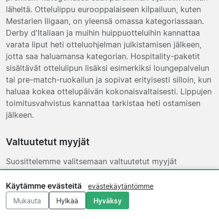
läheltä. Ottelulippu eurooppalaiseen kilpailuun, kuten
Mestarien liigaan, on yleensä omassa kategoriassaan.
Derby d'Italiaan ja muihin huippuotteluihin kannattaa
varata liput heti otteluohjelman julkistamisen jälkeen,
jotta saa haluamansa kategorian. Hospitality-paketit
sisältävät ottelulipun lisäksi esimerkiksi loungepalvelun
tai pre-match-ruokailun ja sopivat erityisesti silloin, kun
haluaa kokea ottelupäivän kokonaisvaltaisesti. Lippujen
toimitusvahvistus kannattaa tarkistaa heti ostamisen
jälkeen.
Valtuutetut myyjät
Suosittelemme valitsemaan valtuutetut myyjät
Juventus-lippuja ostaessa. Käytännössä tämä tarkoittaa
kumppania, jolla on selkeä palautuskäytäntö,
Käytämme evästeitä
evästekäytäntömme
tavoitettava asiakaspalvelu ja dokumentoitu
Mukauta
Hylkää
Hyväksy
toimintahistoria. Osa kumppaneista on virallisia