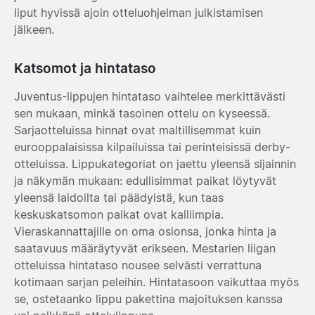
liput hyvissä ajoin otteluohjelman julkistamisen
jälkeen.
Katsomot ja hintataso
Juventus-lippujen hintataso vaihtelee merkittävästi
sen mukaan, minkä tasoinen ottelu on kyseessä.
Sarjaotteluissa hinnat ovat maltillisemmat kuin
eurooppalaisissa kilpailuissa tai perinteisissä derby-
otteluissa. Lippukategoriat on jaettu yleensä sijainnin
ja näkymän mukaan: edullisimmat paikat löytyvät
yleensä laidoilta tai päädyistä, kun taas
keskuskatsomon paikat ovat kalliimpia.
Vieraskannattajille on oma osionsa, jonka hinta ja
saatavuus määräytyvät erikseen. Mestarien liigan
otteluissa hintataso nousee selvästi verrattuna
kotimaan sarjan peleihin. Hintatasoon vaikuttaa myös
se, ostetaanko lippu pakettina majoituksen kanssa