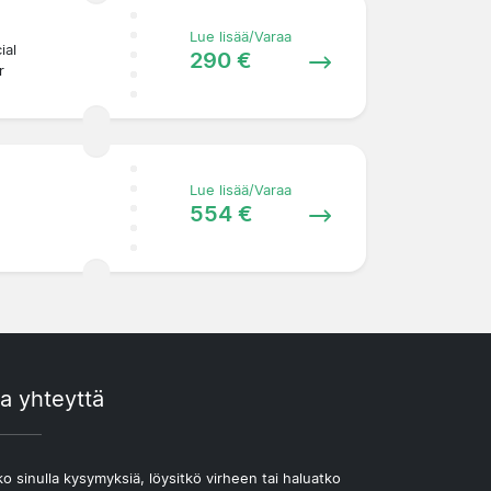
Lue lisää/Varaa
ial
290 €
r
Lue lisää/Varaa
554 €
a yhteyttä
o sinulla kysymyksiä, löysitkö virheen tai haluatko