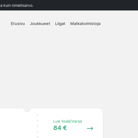
a kuin nimellisarvo.
Etusivu
Joukkueet
Liigat
Matkatoimistoja
Lue lisää/Varaa
84 €