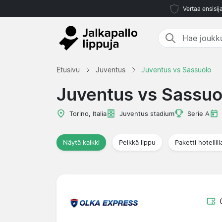
Vertaa ensisij
Etusivu
Juventus
Juventus vs Sassuolo
Juventus vs Sassuo
Torino, Italia
Juventus stadium
Serie A
Näytä kaikki
Pelkkä lippu
Paketti hotellill