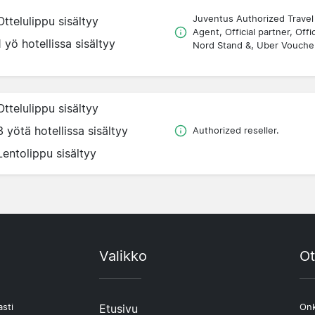
Juventus Authorized Travel
Ottelulippu sisältyy
Agent, Official partner, Offic
1 yö hotellissa sisältyy
Nord Stand &, Uber Vouche
Ottelulippu sisältyy
3 yötä hotellissa sisältyy
Authorized reseller.
Lentolippu sisältyy
Valikko
Ot
asti
Etusivu
Onk