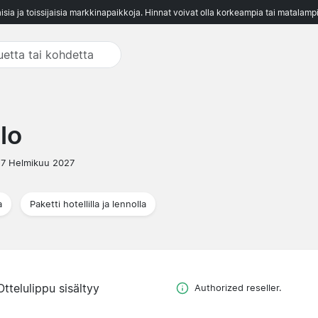
aisia ja toissijaisia markkinapaikkoja. Hinnat voivat olla korkeampia tai matalampi
lo
7 Helmikuu 2027
a
Paketti hotellilla ja lennolla
Ottelulippu sisältyy
Authorized reseller.