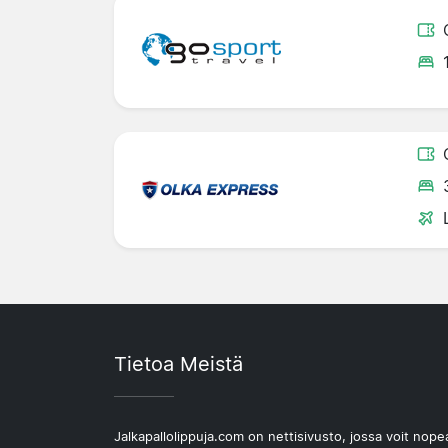
Tietoa Meistä
Jalkapallolippuja.com on nettisivusto, jossa voit nope