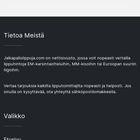
Tietoa Meistä
Jalkapallolippuja.com on nettisivusto, jossa voit nopeasti vertailla
lippuhintoja EM-karsintaotteluihin, MM-kisoihin tai Euroopan suuriin
liigoihin.
Vertaa tarjouksia kaikilta lipputoimittajilta nopeasti ja helposti. Jos
sinulla on kysyttävää, ota yhteyttä sähköpostilomakkeella.
Valikko
Etusivu