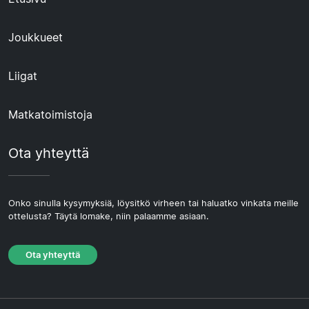
Joukkueet
Liigat
Matkatoimistoja
Ota yhteyttä
Onko sinulla kysymyksiä, löysitkö virheen tai haluatko vinkata meille
ottelusta? Täytä lomake, niin palaamme asiaan.
Ota yhteyttä