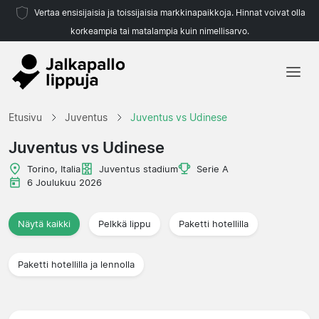
Vertaa ensisijaisia ja toissijaisia markkinapaikkoja. Hinnat voivat olla
korkeampia tai matalampia kuin nimellisarvo.
Etusivu
Etusivu
Juventus
Juventus vs Udinese
Joukkueet
Juventus vs Udinese
Liigat
Torino, Italia
Juventus stadium
Serie A
6 Joulukuu 2026
Matkatoimistoja
Näytä kaikki
Pelkkä lippu
Paketti hotellilla
Paketti hotellilla ja lennolla