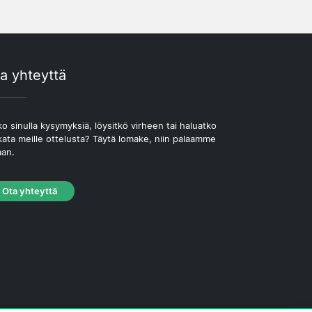
a yhteyttä
o sinulla kysymyksiä, löysitkö virheen tai haluatko
kata meille ottelusta? Täytä lomake, niin palaamme
aan.
Ota yhteyttä