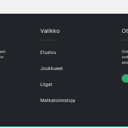
Valikko
Ot
asti
Etusivu
Onk
hin
vin
asi
Joukkueet
Liigat
Matkatoimistoja