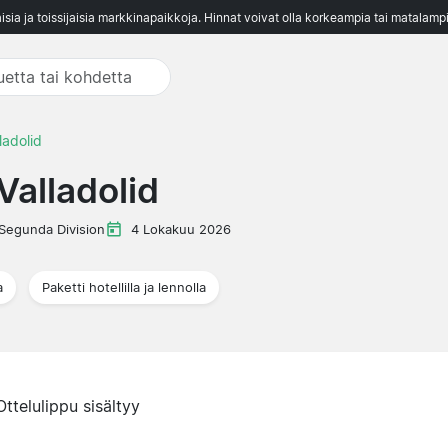
aisia ja toissijaisia markkinapaikkoja. Hinnat voivat olla korkeampia tai matalampi
ladolid
Valladolid
Segunda Division
4 Lokakuu 2026
a
Paketti hotellilla ja lennolla
Ottelulippu sisältyy