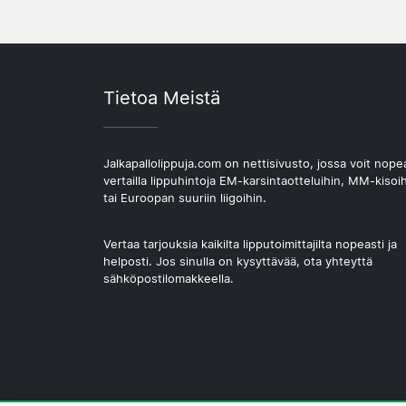
Tietoa Meistä
Jalkapallolippuja.com on nettisivusto, jossa voit nope
vertailla lippuhintoja EM-karsintaotteluihin, MM-kisoi
tai Euroopan suuriin liigoihin.
Vertaa tarjouksia kaikilta lipputoimittajilta nopeasti ja
helposti. Jos sinulla on kysyttävää, ota yhteyttä
sähköpostilomakkeella.