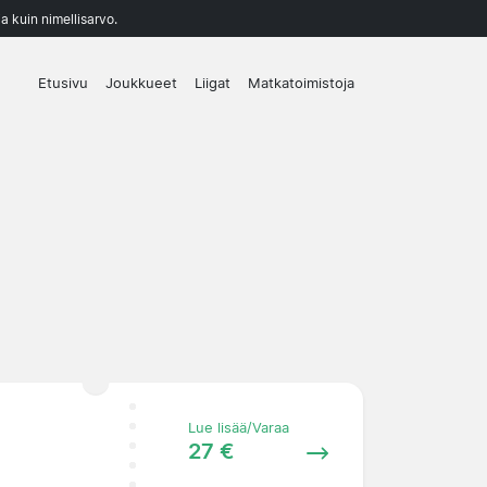
a kuin nimellisarvo.
Etusivu
Joukkueet
Liigat
Matkatoimistoja
Lue lisää/Varaa
27 €