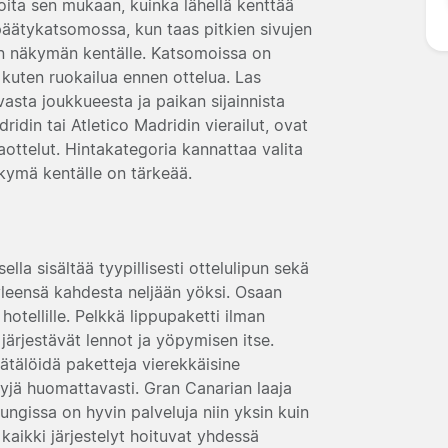
oita sen mukaan, kuinka lähellä kenttää
 päätykatsomossa, kun taas pitkien sivujen
an näkymän kentälle. Katsomoissa on
, kuten ruokailua ennen ottelua. Las
vasta joukkueesta ja paikan sijainnista
idin tai Atletico Madridin vierailut, ovat
aottelut. Hintakategoria kannattaa valita
kymä kentälle on tärkeää.
la sisältää tyypillisesti ottelulipun sekä
yleensä kahdesta neljään yöksi. Osaan
hotellille. Pelkkä lippupaketti ilman
järjestävät lennot ja yöpymisen itse.
tälöidä paketteja vierekkäisine
yjä huomattavasti. Gran Canarian laaja
pungissa on hyvin palveluja niin yksin kuin
aikki järjestelyt hoituvat yhdessä