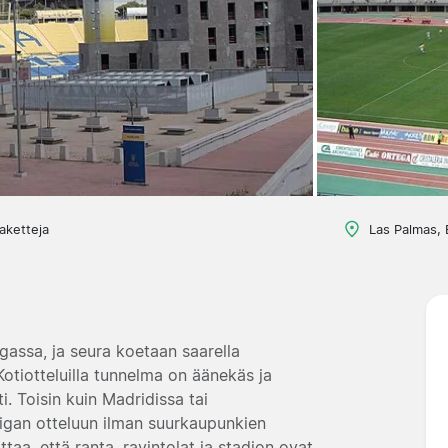
aketteja
Las Palmas, 
assa, ja seura koetaan saarella
Kotiotteluilla tunnelma on äänekäs ja
. Toisin kuin Madridissa tai
igan otteluun ilman suurkaupunkien
aa, että ranta, ravintolat ja stadion ovat