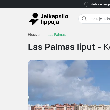
Vertaa ensisij
Etusivu
Las Palmas
Las Palmas liput -
K