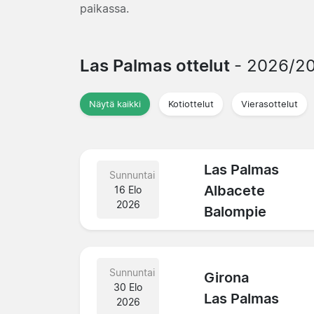
paikassa.
Las Palmas ottelut
- 2026/2
Näytä kaikki
Kotiottelut
Vierasottelut
Las Palmas
Sunnuntai
Albacete
16 Elo
2026
Balompie
Sunnuntai
Girona
30 Elo
Las Palmas
2026