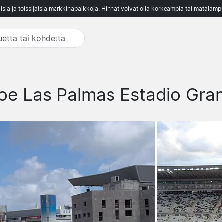
aisia ja toissijaisia markkinapaikkoja. Hinnat voivat olla korkeampia tai matalampi
oe Las Palmas Estadio Gran