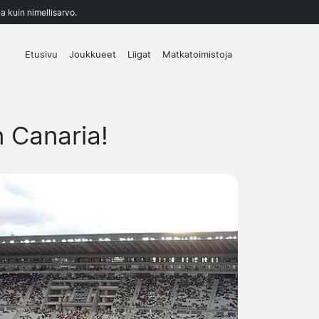
a kuin nimellisarvo.
Etusivu
Joukkueet
Liigat
Matkatoimistoja
 Canaria!