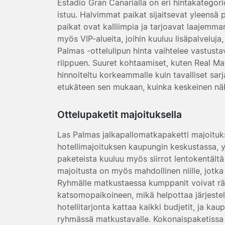
Estadio Gran Canarialla on eri hintakategori
istuu. Halvimmat paikat sijaitsevat yleensä
paikat ovat kalliimpia ja tarjoavat laajemm
myös VIP-alueita, joihin kuuluu lisäpalveluja
Palmas -ottelulipun hinta vaihtelee vastusta
riippuen. Suuret kohtaamiset, kuten Real Madr
hinnoiteltu korkeammalle kuin tavalliset sarj
etukäteen sen mukaan, kuinka keskeinen nä
Ottelupaketit majoituksella
Las Palmas jalkapallomatkapaketti majoituksel
hotellimajoituksen kaupungin keskustassa, 
paketeista kuuluu myös siirrot lentokentältä 
majoitusta on myös mahdollinen niille, jotka 
Ryhmälle matkustaessa kumppanit voivat rää
katsomopaikoineen, mikä helpottaa järjestel
hotellitarjonta kattaa kaikki budjetit, ja kau
ryhmässä matkustavalle. Kokonaispaketissa k