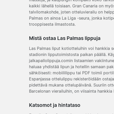
kaikki lähellä toisiaan. Gran Canaria on my
talvilomakohde, joten otteluvierailu on help
Palmas on ainoa La Liga -seura, jonka kotipe
trooppisesta ilmastosta.
Mistä ostaa Las Palmas lippuja
Las Palmas liput kotiotteluihin voi hankkia se
stadionin lipputoimistosta paikan päällä. Kä
jalkapallolippuja.comin listaamien vakiintu
haluaa yhdistää lipun ja hotellin samaan pake
sähköisesti: mobiililippu tai PDF toimii porti
Espanjassa ottelulippu rekisteröidään ostajan
pidettävä mukana ottelupäivänä. Suuriin otte
Barcelonan vierailuihin, on viisainta hankkia l
Katsomot ja hintataso