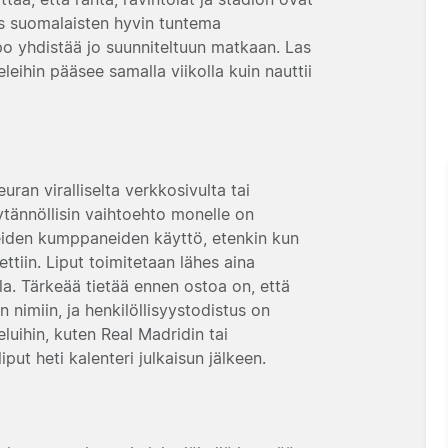
ös suomalaisten hyvin tuntema
po yhdistää jo suunniteltuun matkaan. Las
leihin pääsee samalla viikolla kuin nauttii
uran viralliselta verkkosivulta tai
ytännöllisin vaihtoehto monelle on
neiden kumppaneiden käyttö, etenkin kun
ttiin. Liput toimitetaan lähes aina
lla. Tärkeää tietää ennen ostoa on, että
 nimiin, ja henkilöllisyystodistus on
luihin, kuten Real Madridin tai
iput heti kalenteri julkaisun jälkeen.