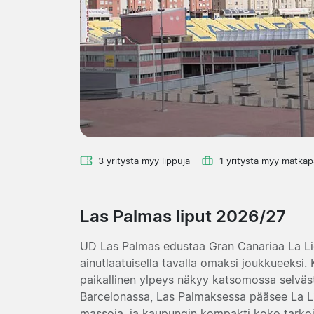
3 yritystä myy lippuja
1 yritystä myy matkap
Las Palmas liput 2026/27
UD Las Palmas edustaa Gran Canariaa La Lig
ainutlaatuisella tavalla omaksi joukkueeksi. 
paikallinen ylpeys näkyy katsomossa selvästi
Barcelonassa, Las Palmaksessa pääsee La L
massoja, ja kaupungin kompakti koko tarkoitt