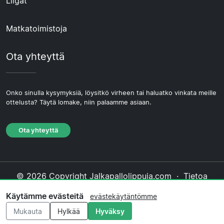
Liigat
Matkatoimistoja
Ota yhteyttä
Onko sinulla kysymyksiä, löysitkö virheen tai haluatko vinkata meille
ottelusta? Täytä lomake, niin palaamme asiaan.
Ota yhteyttä
© 2026 Copyright Jalkapallolippuja.com ·
Tietoa
Meistä
·
Ota yhteyttä
·
Tietosuojakäytäntö
·
Käytämme evästeitä
evästekäytäntömme
Evästekäytäntö
·
Toimituksellinen käytäntö
Mukauta
Hylkää
Hyväksy