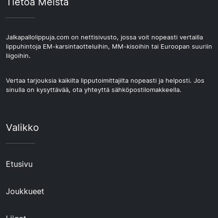
Tietoa Meistä
Jalkapallolippuja.com on nettisivusto, jossa voit nopeasti vertailla
lippuhintoja EM-karsintaotteluihin, MM-kisoihin tai Euroopan suuriin
liigoihin.
Vertaa tarjouksia kaikilta lipputoimittajilta nopeasti ja helposti. Jos
sinulla on kysyttävää, ota yhteyttä sähköpostilomakkeella.
Valikko
Etusivu
Joukkueet