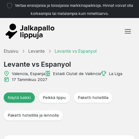
Vertaa ensisijaisia ja toissijaisia markkinapaikkoja. Hinnat voivat olla
korkeampia tai matalampia kuin nimellisarvo.
Etusivu
Etusivu
Levante
Levante vs Espanyol
Joukkueet
Levante vs Espanyol
Liigat
Valencia, Espanja
Estadi Ciutat de València
La Liga
17 Tammikuu 2027
Matkatoimistoja
Näytä kaikki
Pelkkä lippu
Paketti hotellilla
Paketti hotellilla ja lennolla