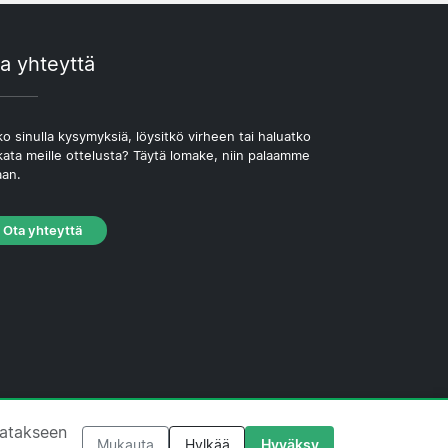
a yhteyttä
o sinulla kysymyksiä, löysitkö virheen tai haluatko
kata meille ottelusta? Täytä lomake, niin palaamme
aan.
Ota yhteyttä
västekäytäntö
·
Toimituksellinen käytäntö
tatakseen
Mukauta
Hylkää
Hyväksy