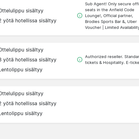
Sub Agent! Only secure offi
seats in the Anfield Code
Ottelulippu sisältyy
Lounge!, Official partner,
2 yötä hotellissa sisältyy
Brodies Sports Bar &, Uber
Voucher | Limited Availabilit
Ottelulippu sisältyy
Authorized reseller. Standa
3 yötä hotellissa sisältyy
tickets & Hospitality. E-tick
Lentolippu sisältyy
Ottelulippu sisältyy
2 yötä hotellissa sisältyy
Lentolippu sisältyy