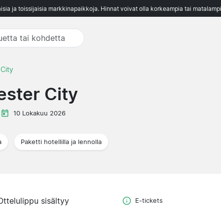
aisia ja toissijaisia markkinapaikkoja. Hinnat voivat olla korkeampia tai matalampi
City
ster City
e
10 Lokakuu 2026
a
Paketti hotellilla ja lennolla
Ottelulippu sisältyy
E-tickets