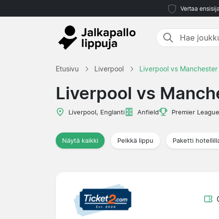
Vertaa ensisij
Etusivu
Liverpool
Liverpool vs Manchester 
Liverpool vs Manche
Liverpool, Englanti
Anfield
Premier Leagu
Näytä kaikki
Pelkkä lippu
Paketti hotellill