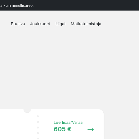
a kuin nimellisarvo.
Etusivu
Joukkueet
Liigat
Matkatoimistoja
Lue lisää/Varaa
605 €