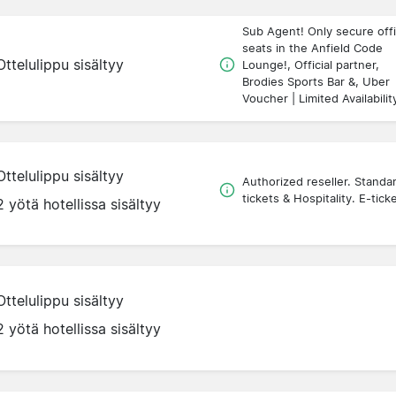
Sub Agent! Only secure offi
seats in the Anfield Code
Ottelulippu sisältyy
Lounge!, Official partner,
Brodies Sports Bar &, Uber
Voucher | Limited Availabilit
Ottelulippu sisältyy
Authorized reseller. Standa
tickets & Hospitality. E-tick
2 yötä hotellissa sisältyy
Ottelulippu sisältyy
2 yötä hotellissa sisältyy