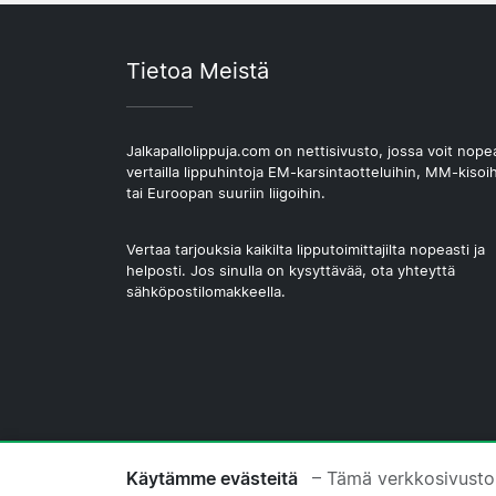
Tietoa Meistä
Jalkapallolippuja.com on nettisivusto, jossa voit nope
vertailla lippuhintoja EM-karsintaotteluihin, MM-kisoi
tai Euroopan suuriin liigoihin.
Vertaa tarjouksia kaikilta lipputoimittajilta nopeasti ja
helposti. Jos sinulla on kysyttävää, ota yhteyttä
sähköpostilomakkeella.
© 2026 Copyright Jalkapallolippuja.com
Käytämme evästeitä
– Tämä verkkosivusto