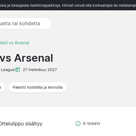
aisia ja toissijaisia markkinapaikkoja. Hinnat voivat olla korkeampia tai matalampi
ted vs Arsenal
vs Arsenal
 League
27 Helmikuu 2027
a
Paketti hotellilla ja lennolla
Ottelulippu sisältyy
E-tickets