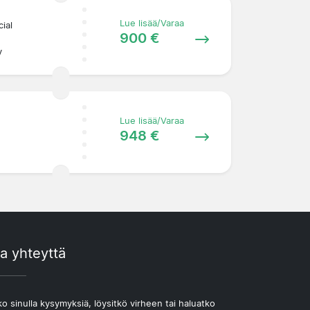
Lue lisää/Varaa
ial
900 €
y
Lue lisää/Varaa
948 €
a yhteyttä
o sinulla kysymyksiä, löysitkö virheen tai haluatko