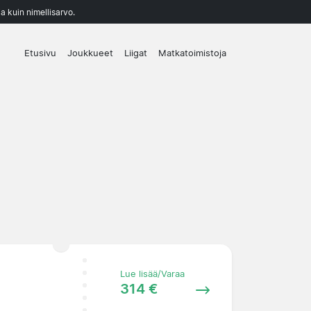
a kuin nimellisarvo.
Etusivu
Joukkueet
Liigat
Matkatoimistoja
Lue lisää/Varaa
314 €