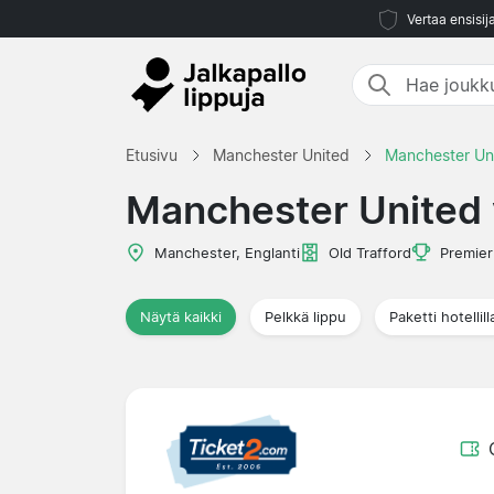
Vertaa ensisij
Etusivu
Manchester United
Manchester Uni
Manchester United 
Manchester, Englanti
Old Trafford
Premier
Näytä kaikki
Pelkkä lippu
Paketti hotellill