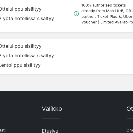
100% authorized tickets
Ottelulippu sisältyy
directly from Man Utd!, Offic
partner, Ticket Plus &, Uber
2 yötä hotellissa sisältyy
Voucher | Limited Availabilit
Ottelulippu sisältyy
2 yötä hotellissa sisältyy
Lentolippu sisältyy
Valikko
Ot
asti
Etusivu
Onk