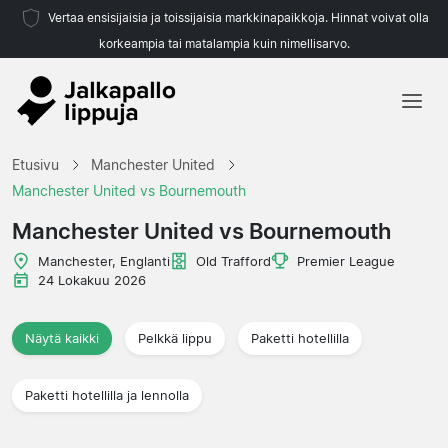
Vertaa ensisijaisia ja toissijaisia markkinapaikkoja. Hinnat voivat olla
korkeampia tai matalampia kuin nimellisarvo.
Etusivu
Etusivu
Manchester United
Joukkueet
Manchester United vs Bournemouth
Liigat
Manchester United vs Bournemouth
Matkatoimistoja
Manchester, Englanti
Old Trafford
Premier League
24 Lokakuu 2026
Näytä kaikki
Pelkkä lippu
Paketti hotellilla
Paketti hotellilla ja lennolla