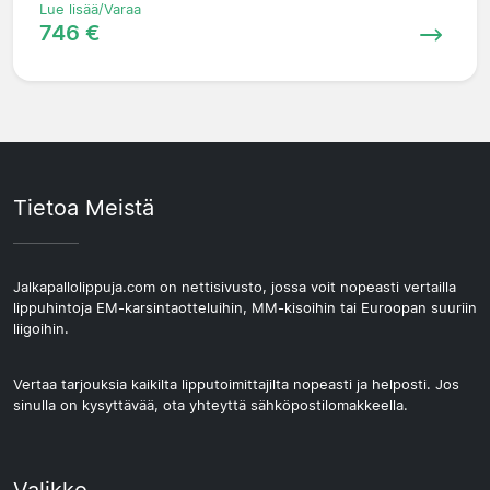
Lue lisää/Varaa
746 €
Tietoa Meistä
Jalkapallolippuja.com on nettisivusto, jossa voit nopeasti vertailla
lippuhintoja EM-karsintaotteluihin, MM-kisoihin tai Euroopan suuriin
liigoihin.
Vertaa tarjouksia kaikilta lipputoimittajilta nopeasti ja helposti. Jos
sinulla on kysyttävää, ota yhteyttä sähköpostilomakkeella.
Valikko