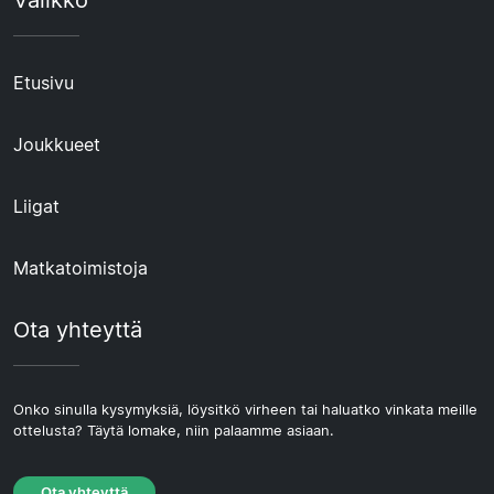
Etusivu
Joukkueet
Liigat
Matkatoimistoja
Ota yhteyttä
Onko sinulla kysymyksiä, löysitkö virheen tai haluatko vinkata meille
ottelusta? Täytä lomake, niin palaamme asiaan.
Ota yhteyttä