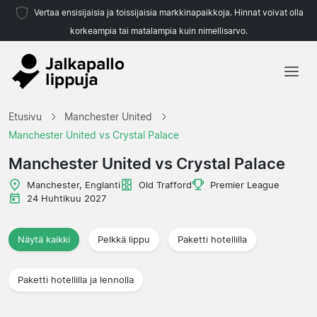
Vertaa ensisijaisia ja toissijaisia markkinapaikkoja. Hinnat voivat olla
korkeampia tai matalampia kuin nimellisarvo.
Etusivu
Etusivu
Manchester United
Joukkueet
Manchester United vs Crystal Palace
Liigat
Manchester United vs Crystal Palace
Matkatoimistoja
Manchester, Englanti
Old Trafford
Premier League
24 Huhtikuu 2027
Näytä kaikki
Pelkkä lippu
Paketti hotellilla
Paketti hotellilla ja lennolla