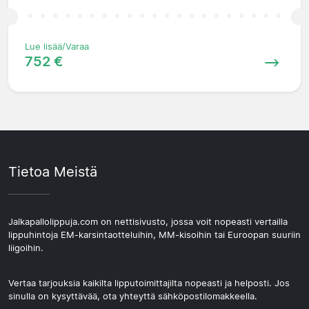
Lue lisää/Varaa
752 €
Tietoa Meistä
Jalkapallolippuja.com on nettisivusto, jossa voit nopeasti vertailla
lippuhintoja EM-karsintaotteluihin, MM-kisoihin tai Euroopan suuriin
liigoihin.
Vertaa tarjouksia kaikilta lipputoimittajilta nopeasti ja helposti. Jos
sinulla on kysyttävää, ota yhteyttä sähköpostilomakkeella.