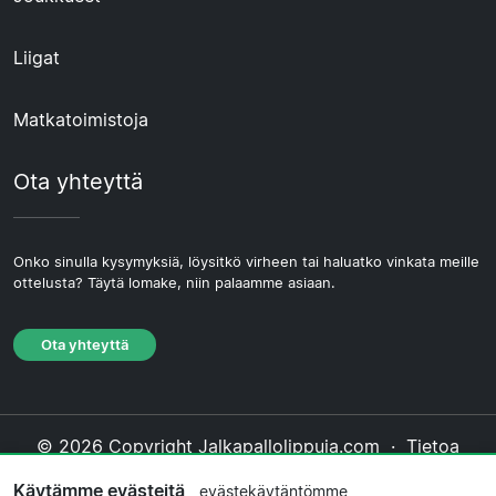
Liigat
Matkatoimistoja
Ota yhteyttä
Onko sinulla kysymyksiä, löysitkö virheen tai haluatko vinkata meille
ottelusta? Täytä lomake, niin palaamme asiaan.
Ota yhteyttä
© 2026 Copyright Jalkapallolippuja.com ·
Tietoa
Meistä
·
Ota yhteyttä
·
Tietosuojakäytäntö
·
Käytämme evästeitä
evästekäytäntömme