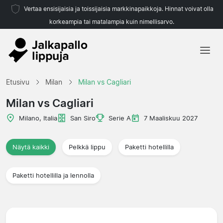
Vertaa ensisijaisia ja toissijaisia markkinapaikkoja. Hinnat voivat olla
korkeampia tai matalampia kuin nimellisarvo.
Etusivu
Etusivu
Milan
Milan vs Cagliari
Joukkueet
Milan vs Cagliari
Liigat
Milano, Italia
San Siro
Serie A
7 Maaliskuu 2027
Matkatoimistoja
Näytä kaikki
Pelkkä lippu
Paketti hotellilla
Paketti hotellilla ja lennolla