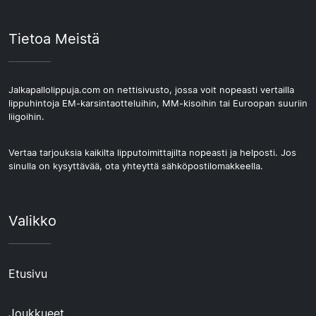
Tietoa Meistä
Jalkapallolippuja.com on nettisivusto, jossa voit nopeasti vertailla
lippuhintoja EM-karsintaotteluihin, MM-kisoihin tai Euroopan suuriin
liigoihin.
Vertaa tarjouksia kaikilta lipputoimittajilta nopeasti ja helposti. Jos
sinulla on kysyttävää, ota yhteyttä sähköpostilomakkeella.
Valikko
Etusivu
Joukkueet