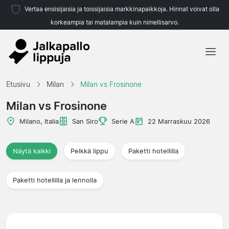
Vertaa ensisijaisia ja toissijaisia markkinapaikkoja. Hinnat voivat olla
korkeampia tai matalampia kuin nimellisarvo.
Etusivu
Etusivu
Milan
Milan vs Frosinone
Joukkueet
Milan vs Frosinone
Liigat
Milano, Italia
San Siro
Serie A
22 Marraskuu 2026
Matkatoimistoja
Näytä kaikki
Pelkkä lippu
Paketti hotellilla
Paketti hotellilla ja lennolla