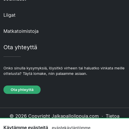
Liigat
Matkatoimistoja
Ota yhteyttä
Onko sinulla kysymyksiä, löysitkö virheen tai haluatko vinkata meille
ottelusta? Täytä lomake, niin palaamme asiaan.
Ota yhteyttä
© 2026 Copyright Jalkapallolippuja.com ·
Tietoa
Meistä
·
Ota yhteyttä
·
Tietosuojakäytäntö
·
Käytämme evästeitä
evästekäytäntömme