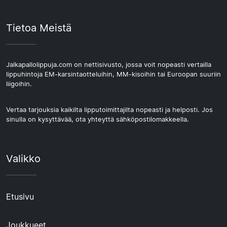
Tietoa Meistä
Jalkapallolippuja.com on nettisivusto, jossa voit nopeasti vertailla
lippuhintoja EM-karsintaotteluihin, MM-kisoihin tai Euroopan suuriin
liigoihin.
Vertaa tarjouksia kaikilta lipputoimittajilta nopeasti ja helposti. Jos
sinulla on kysyttävää, ota yhteyttä sähköpostilomakkeella.
Valikko
Etusivu
Joukkueet