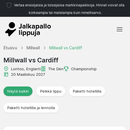
Vertaa ensisijaisia ja toissijaisia markkinapaikkoja. Hinnat voivat olla
korkeampia tai matalampia kuin nimellisarvo.
Etusivu
Etusivu
Millwall
Millwall vs Cardiff
Joukkueet
Millwall vs Cardiff
Liigat
Lontoo, Englanti
The Den
Championship
20 Maaliskuu 2027
Matkatoimistoja
Näytä kaikki
Pelkkä lippu
Paketti hotellilla
Paketti hotellilla ja lennolla