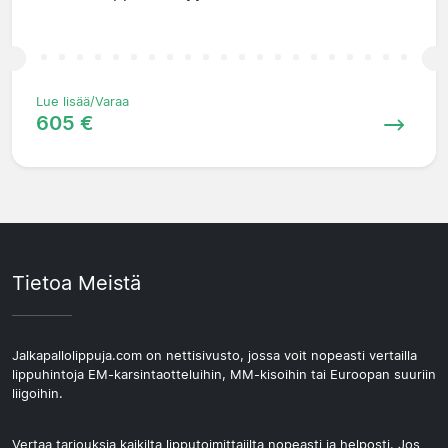
Lue lisää/Varaa
605 €
Tietoa Meistä
Jalkapallolippuja.com on nettisivusto, jossa voit nopeasti vertailla
lippuhintoja EM-karsintaotteluihin, MM-kisoihin tai Euroopan suuriin
liigoihin.
Vertaa tarjouksia kaikilta lipputoimittajilta nopeasti ja helposti. Jos