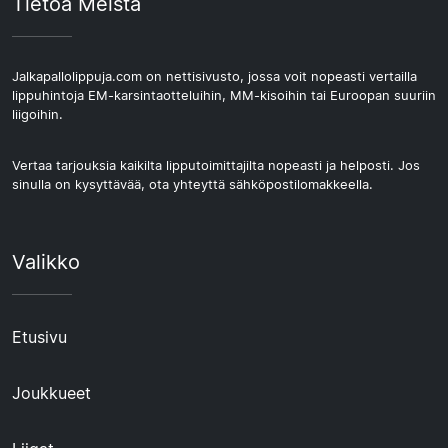
Tietoa Meistä
Jalkapallolippuja.com on nettisivusto, jossa voit nopeasti vertailla
lippuhintoja EM-karsintaotteluihin, MM-kisoihin tai Euroopan suuriin
liigoihin.
Vertaa tarjouksia kaikilta lipputoimittajilta nopeasti ja helposti. Jos
sinulla on kysyttävää, ota yhteyttä sähköpostilomakkeella.
Valikko
Etusivu
Joukkueet