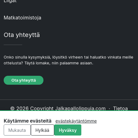
Liigat
Matkatoimistoja
Ota yhteyttä
Onko sinulla kysymyksiä, löysitkö virheen tai haluatko vinkata meille
ottelusta? Täytä lomake, niin palaamme asiaan.
Ota yhteyttä
© 2026 Copyright Jalkapallolippuja.com ·
Tietoa
Meistä
·
Ota yhteyttä
·
Tietosuojakäytäntö
·
Käytämme evästeitä
evästekäytäntömme
Evästekäytäntö
·
Toimituksellinen käytäntö
Mukauta
Hylkää
Hyväksy