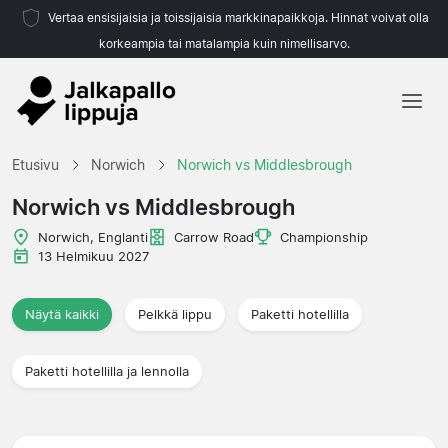
Vertaa ensisijaisia ja toissijaisia markkinapaikkoja. Hinnat voivat olla
korkeampia tai matalampia kuin nimellisarvo.
Etusivu
Etusivu
Norwich
Norwich vs Middlesbrough
Joukkueet
Norwich vs Middlesbrough
Liigat
Norwich, Englanti
Carrow Road
Championship
13 Helmikuu 2027
Matkatoimistoja
Näytä kaikki
Pelkkä lippu
Paketti hotellilla
Paketti hotellilla ja lennolla