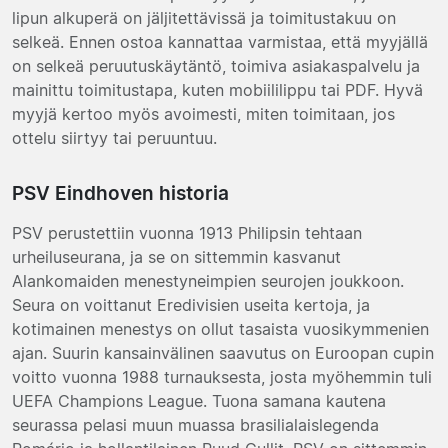
lipun alkuperä on jäljitettävissä ja toimitustakuu on
selkeä. Ennen ostoa kannattaa varmistaa, että myyjällä
on selkeä peruutuskäytäntö, toimiva asiakaspalvelu ja
mainittu toimitustapa, kuten mobiililippu tai PDF. Hyvä
myyjä kertoo myös avoimesti, miten toimitaan, jos
ottelu siirtyy tai peruuntuu.
PSV Eindhoven historia
PSV perustettiin vuonna 1913 Philipsin tehtaan
urheiluseurana, ja se on sittemmin kasvanut
Alankomaiden menestyneimpien seurojen joukkoon.
Seura on voittanut Eredivisien useita kertoja, ja
kotimainen menestys on ollut tasaista vuosikymmenien
ajan. Suurin kansainvälinen saavutus on Euroopan cupin
voitto vuonna 1988 turnauksesta, josta myöhemmin tuli
UEFA Champions League. Tuona samana kautena
seurassa pelasi muun muassa brasilialaislegenda