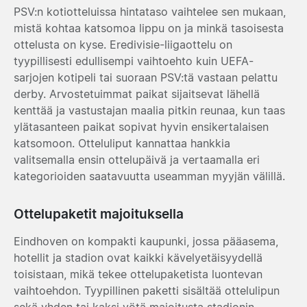
PSV:n kotiotteluissa hintataso vaihtelee sen mukaan,
mistä kohtaa katsomoa lippu on ja minkä tasoisesta
ottelusta on kyse. Eredivisie-liigaottelu on
tyypillisesti edullisempi vaihtoehto kuin UEFA-
sarjojen kotipeli tai suoraan PSV:tä vastaan pelattu
derby. Arvostetuimmat paikat sijaitsevat lähellä
kenttää ja vastustajan maalia pitkin reunaa, kun taas
ylätasanteen paikat sopivat hyvin ensikertalaisen
katsomoon. Otteluliput kannattaa hankkia
valitsemalla ensin ottelupäivä ja vertaamalla eri
kategorioiden saatavuutta useamman myyjän välillä.
Ottelupaketit majoituksella
Eindhoven on kompakti kaupunki, jossa pääasema,
hotellit ja stadion ovat kaikki kävelyetäisyydellä
toisistaan, mikä tekee ottelupaketista luontevan
vaihtoehdon. Tyypillinen paketti sisältää ottelulipun
sekä yhden tai kaksi yötä majoitusta stadionin