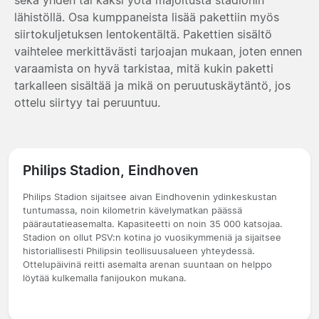
lähistöllä. Osa kumppaneista lisää pakettiin myös
siirtokuljetuksen lentokentältä. Pakettien sisältö
vaihtelee merkittävästi tarjoajan mukaan, joten ennen
varaamista on hyvä tarkistaa, mitä kukin paketti
tarkalleen sisältää ja mikä on peruutuskäytäntö, jos
ottelu siirtyy tai peruuntuu.
Philips Stadion, Eindhoven
Philips Stadion sijaitsee aivan Eindhovenin ydinkeskustan
tuntumassa, noin kilometrin kävelymatkan päässä
päärautatieasemalta. Kapasiteetti on noin 35 000 katsojaa.
Stadion on ollut PSV:n kotina jo vuosikymmeniä ja sijaitsee
historiallisesti Philipsin teollisuusalueen yhteydessä.
Ottelupäivinä reitti asemalta arenan suuntaan on helppo
löytää kulkemalla fanijoukon mukana.