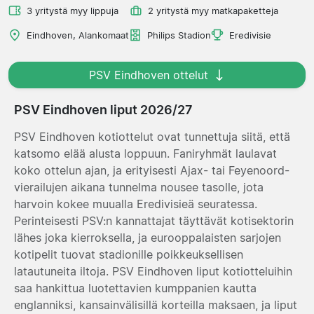
3 yritystä myy lippuja
2 yritystä myy matkapaketteja
Eindhoven, Alankomaat
Philips Stadion
Eredivisie
PSV Eindhoven ottelut
PSV Eindhoven liput 2026/27
PSV Eindhoven kotiottelut ovat tunnettuja siitä, että
katsomo elää alusta loppuun. Faniryhmät laulavat
koko ottelun ajan, ja erityisesti Ajax- tai Feyenoord-
vierailujen aikana tunnelma nousee tasolle, jota
harvoin kokee muualla Eredivisieä seuratessa.
Perinteisesti PSV:n kannattajat täyttävät kotisektorin
lähes joka kierroksella, ja eurooppalaisten sarjojen
kotipelit tuovat stadionille poikkeuksellisen
latautuneita iltoja. PSV Eindhoven liput kotiotteluihin
saa hankittua luotettavien kumppanien kautta
englanniksi, kansainvälisillä korteilla maksaen, ja liput