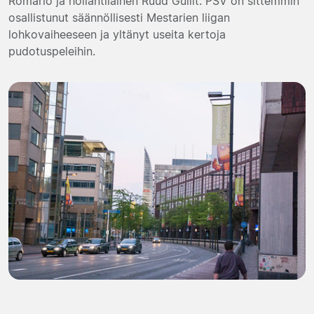
Romário ja hollantilainen Ruud Gullit. PSV on sittemmin
osallistunut säännöllisesti Mestarien liigan
lohkovaiheeseen ja yltänyt useita kertoja
pudotuspeleihin.