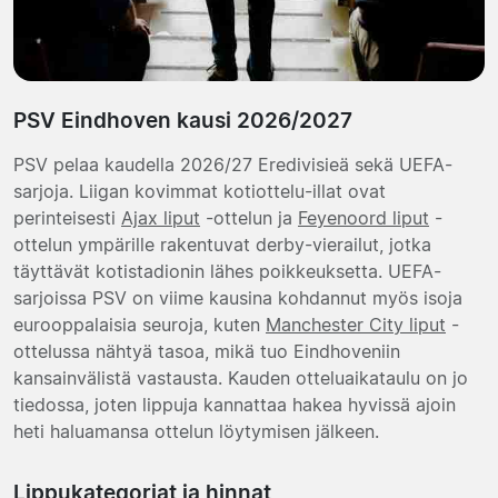
PSV Eindhoven kausi 2026/2027
PSV pelaa kaudella 2026/27 Eredivisieä sekä UEFA-
sarjoja. Liigan kovimmat kotiottelu-illat ovat
perinteisesti
Ajax liput
-ottelun ja
Feyenoord liput
-
ottelun ympärille rakentuvat derby-vierailut, jotka
täyttävät kotistadionin lähes poikkeuksetta. UEFA-
sarjoissa PSV on viime kausina kohdannut myös isoja
eurooppalaisia seuroja, kuten
Manchester City liput
-
ottelussa nähtyä tasoa, mikä tuo Eindhoveniin
kansainvälistä vastausta. Kauden otteluaikataulu on jo
tiedossa, joten lippuja kannattaa hakea hyvissä ajoin
heti haluamansa ottelun löytymisen jälkeen.
Lippukategoriat ja hinnat