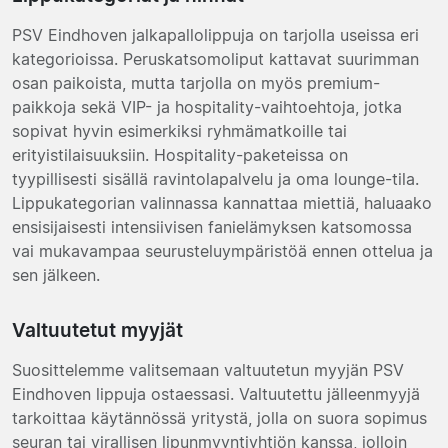
PSV Eindhoven jalkapallolippuja on tarjolla useissa eri
kategorioissa. Peruskatsomoliput kattavat suurimman
osan paikoista, mutta tarjolla on myös premium-
paikkoja sekä VIP- ja hospitality-vaihtoehtoja, jotka
sopivat hyvin esimerkiksi ryhmämatkoille tai
erityistilaisuuksiin. Hospitality-paketeissa on
tyypillisesti sisällä ravintolapalvelu ja oma lounge-tila.
Lippukategorian valinnassa kannattaa miettiä, haluaako
ensisijaisesti intensiivisen fanielämyksen katsomossa
vai mukavampaa seurusteluympäristöä ennen ottelua ja
sen jälkeen.
Valtuutetut myyjät
Suosittelemme valitsemaan valtuutetun myyjän PSV
Eindhoven lippuja ostaessasi. Valtuutettu jälleenmyyjä
tarkoittaa käytännössä yritystä, jolla on suora sopimus
seuran tai virallisen lipunmyyntiyhtiön kanssa, jolloin