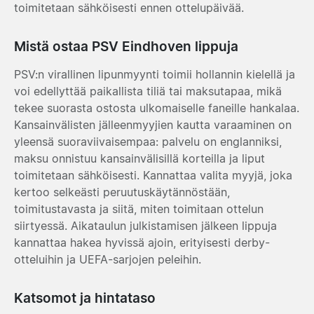
toimitetaan sähköisesti ennen ottelupäivää.
Mistä ostaa PSV Eindhoven lippuja
PSV:n virallinen lipunmyynti toimii hollannin kielellä ja
voi edellyttää paikallista tiliä tai maksutapaa, mikä
tekee suorasta ostosta ulkomaiselle faneille hankalaa.
Kansainvälisten jälleenmyyjien kautta varaaminen on
yleensä suoraviivaisempaa: palvelu on englanniksi,
maksu onnistuu kansainvälisillä korteilla ja liput
toimitetaan sähköisesti. Kannattaa valita myyjä, joka
kertoo selkeästi peruutuskäytännöstään,
toimitustavasta ja siitä, miten toimitaan ottelun
siirtyessä. Aikataulun julkistamisen jälkeen lippuja
kannattaa hakea hyvissä ajoin, erityisesti derby-
otteluihin ja UEFA-sarjojen peleihin.
Katsomot ja hintataso