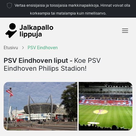
Vertaa ensisijaisia ja toissijaisia markkinapaikkoja. Hinnat voivat olla
korkeampia tai matalampia kuin nimellisarvo.
Etusivu
Etusivu
PSV Eindhoven
Joukkueet
PSV Eindhoven liput -
Koe PSV
Eindhoven Philips Stadion!
Liigat
Matkatoimistoja