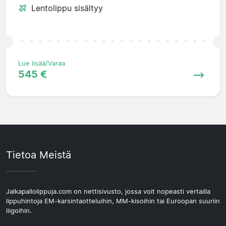
Lentolippu sisältyy
Lue lisää/Varaa
545 €
Tietoa Meistä
Jalkapallolippuja.com on nettisivusto, jossa voit nopeasti vertailla
lippuhintoja EM-karsintaotteluihin, MM-kisoihin tai Euroopan suuriin
liigoihin.