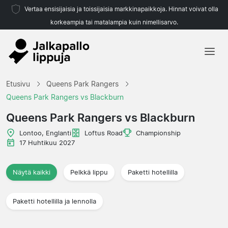
Vertaa ensisijaisia ja toissijaisia markkinapaikkoja. Hinnat voivat olla
korkeampia tai matalampia kuin nimellisarvo.
Etusivu
Etusivu
Queens Park Rangers
Joukkueet
Queens Park Rangers vs Blackburn
Liigat
Queens Park Rangers vs Blackburn
Matkatoimistoja
Lontoo, Englanti
Loftus Road
Championship
17 Huhtikuu 2027
Näytä kaikki
Pelkkä lippu
Paketti hotellilla
Paketti hotellilla ja lennolla