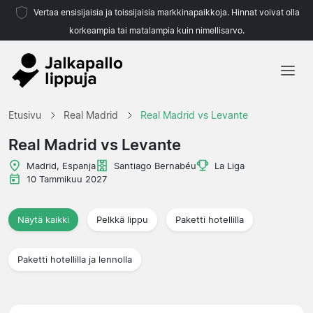
Vertaa ensisijaisia ja toissijaisia markkinapaikkoja. Hinnat voivat olla
korkeampia tai matalampia kuin nimellisarvo.
Etusivu
Etusivu
Real Madrid
Real Madrid vs Levante
Joukkueet
Real Madrid vs Levante
Liigat
Madrid, Espanja
Santiago Bernabéu
La Liga
10 Tammikuu 2027
Matkatoimistoja
Näytä kaikki
Pelkkä lippu
Paketti hotellilla
Paketti hotellilla ja lennolla