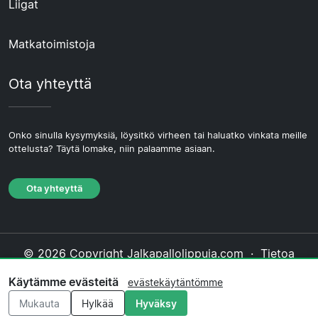
Liigat
Matkatoimistoja
Ota yhteyttä
Onko sinulla kysymyksiä, löysitkö virheen tai haluatko vinkata meille
ottelusta? Täytä lomake, niin palaamme asiaan.
Ota yhteyttä
© 2026 Copyright Jalkapallolippuja.com ·
Tietoa
Meistä
·
Ota yhteyttä
·
Tietosuojakäytäntö
·
Käytämme evästeitä
evästekäytäntömme
Evästekäytäntö
·
Toimituksellinen käytäntö
Mukauta
Hylkää
Hyväksy