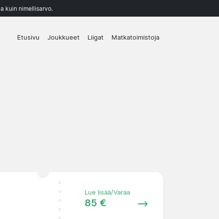
a kuin nimellisarvo.
Etusivu
Joukkueet
Liigat
Matkatoimistoja
Lue lisää/Varaa
85 €