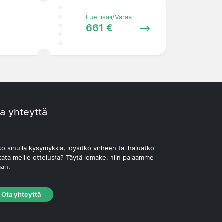
Lue lisää/Varaa
661 €
a yhteyttä
o sinulla kysymyksiä, löysitkö virheen tai haluatko
kata meille ottelusta? Täytä lomake, niin palaamme
aan.
Ota yhteyttä