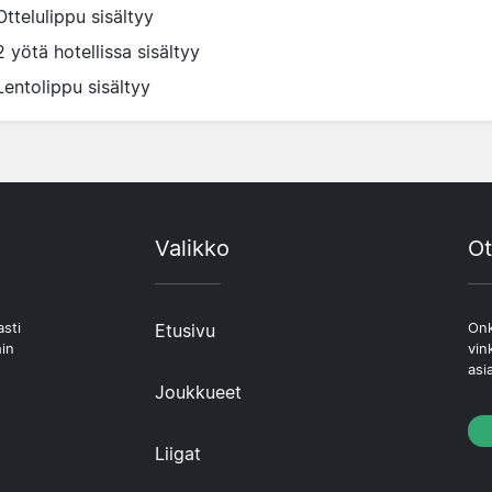
Ottelulippu sisältyy
2 yötä hotellissa sisältyy
Lentolippu sisältyy
Valikko
Ot
asti
Etusivu
Onk
hin
vin
asi
Joukkueet
Liigat