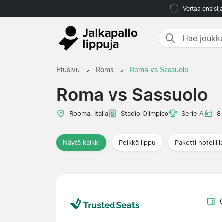
Vertaa ensisij
Etusivu
Roma
Roma vs Sassuolo
Roma vs Sassuolo
Rooma, Italia
Stadio Olimpico
Serie A
8
Näytä kaikki
Pelkkä lippu
Paketti hotellill