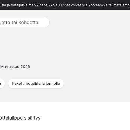
aisia ja toissijaisia markkinapaikkoja. Hinnat voivat olla korkeampia tai matalampi
 Marraskuu 2026
a
Paketti hotellilla ja lennolla
Ottelulippu sisältyy