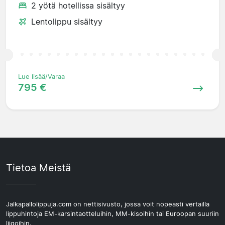
2 yötä hotellissa sisältyy
Lentolippu sisältyy
Lue lisää/Varaa
795 €
Tietoa Meistä
Jalkapallolippuja.com on nettisivusto, jossa voit nopeasti vertailla
lippuhintoja EM-karsintaotteluihin, MM-kisoihin tai Euroopan suuriin
liigoihin.