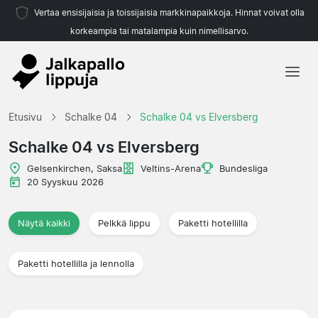
Vertaa ensisijaisia ja toissijaisia markkinapaikkoja. Hinnat voivat olla
korkeampia tai matalampia kuin nimellisarvo.
Etusivu
Etusivu
Schalke 04
Schalke 04 vs Elversberg
Joukkueet
Schalke 04 vs Elversberg
Liigat
Gelsenkirchen, Saksa
Veltins-Arena
Bundesliga
20 Syyskuu 2026
Matkatoimistoja
Näytä kaikki
Pelkkä lippu
Paketti hotellilla
Paketti hotellilla ja lennolla