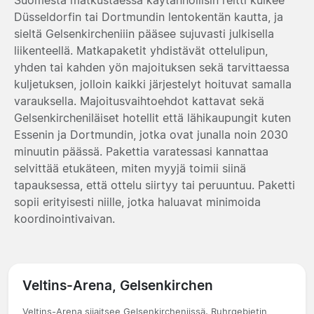
Düsseldorfin tai Dortmundin lentokentän kautta, ja
sieltä Gelsenkircheniiin pääsee sujuvasti julkisella
liikenteellä. Matkapaketit yhdistävät ottelulipun,
yhden tai kahden yön majoituksen sekä tarvittaessa
kuljetuksen, jolloin kaikki järjestelyt hoituvat samalla
varauksella. Majoitusvaihtoehdot kattavat sekä
Gelsenkircheniläiset hotellit että lähikaupungit kuten
Essenin ja Dortmundin, jotka ovat junalla noin 2030
minuutin päässä. Pakettia varatessasi kannattaa
selvittää etukäteen, miten myyjä toimii siinä
tapauksessa, että ottelu siirtyy tai peruuntuu. Paketti
sopii erityisesti niille, jotka haluavat minimoida
koordinointivaivan.
Veltins-Arena, Gelsenkirchen
Veltins-Arena sijaitsee Gelsenkircheniissä, Ruhrgebietin