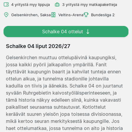
4 yritystä myy lippuja
3 yritystä myy matkapaketteja
Gelsenkirchen, Saksa
Veltins-Arena
Bundesliga 2
Schalke 04 ottelut
Schalke 04 liput 2026/27
Gelsenkirchen muuttuu ottelupäivinä kaupungiksi,
jossa kaikki pyörii jalkapallon ympärillä. Fanit
täyttävät kaupungin baarit ja kahvilat tunteja ennen
ottelun alkua, ja tunnelma stadionille johtavilla
kaduilla on tiivis ja äänekäs. Schalke 04 on juurtanut
syvään Ruhrgebietin kaivostyöläisperinteeseen, ja
tämä historia näkyy edelleen siinä, kuinka vakavasti
paikalliset seuraansa suhtautuvat. Kotiottelut
keräävät suuren yleisön jopa toisessa divisioonassa,
mikä kertoo seuran merkityksestä kaupungille. Jos
haet ottelumatkaa, jossa tunnelma on aito ja historia