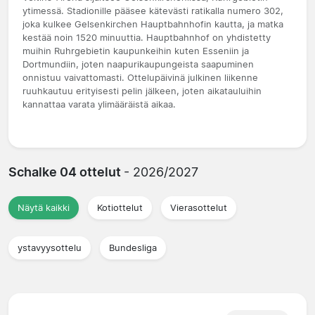
ytimessä. Stadionille pääsee kätevästi ratikalla numero 302,
joka kulkee Gelsenkirchen Hauptbahnhofin kautta, ja matka
kestää noin 1520 minuuttia. Hauptbahnhof on yhdistetty
muihin Ruhrgebietin kaupunkeihin kuten Esseniin ja
Dortmundiin, joten naapurikaupungeista saapuminen
onnistuu vaivattomasti. Ottelupäivinä julkinen liikenne
ruuhkautuu erityisesti pelin jälkeen, joten aikatauluihin
kannattaa varata ylimääräistä aikaa.
Schalke 04 ottelut
- 2026/2027
Näytä kaikki
Kotiottelut
Vierasottelut
ystavyysottelu
Bundesliga