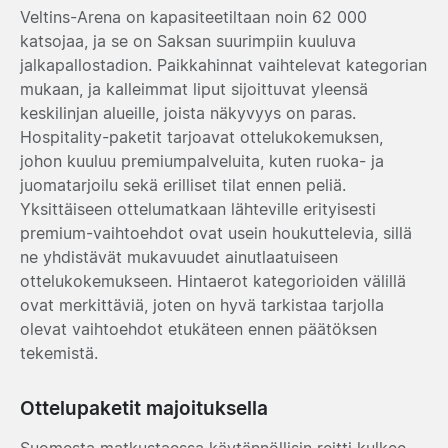
Veltins-Arena on kapasiteetiltaan noin 62 000
katsojaa, ja se on Saksan suurimpiin kuuluva
jalkapallostadion. Paikkahinnat vaihtelevat kategorian
mukaan, ja kalleimmat liput sijoittuvat yleensä
keskilinjan alueille, joista näkyvyys on paras.
Hospitality-paketit tarjoavat ottelukokemuksen,
johon kuuluu premiumpalveluita, kuten ruoka- ja
juomatarjoilu sekä erilliset tilat ennen peliä.
Yksittäiseen ottelumatkaan lähteville erityisesti
premium-vaihtoehdot ovat usein houkuttelevia, sillä
ne yhdistävät mukavuudet ainutlaatuiseen
ottelukokemukseen. Hintaerot kategorioiden välillä
ovat merkittäviä, joten on hyvä tarkistaa tarjolla
olevat vaihtoehdot etukäteen ennen päätöksen
tekemistä.
Ottelupaketit majoituksella
Suomesta matkustaessa käytännöllisin reitti kulkee