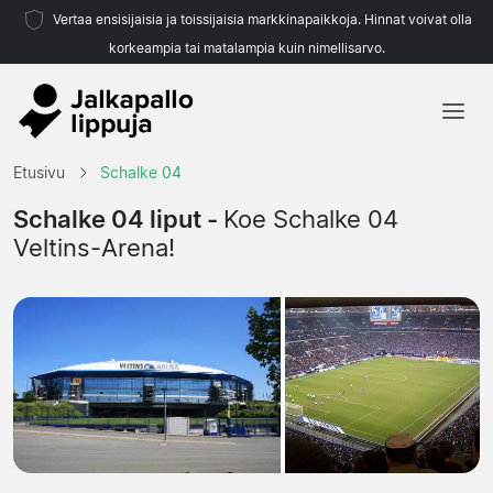
Vertaa ensisijaisia ja toissijaisia markkinapaikkoja. Hinnat voivat olla
korkeampia tai matalampia kuin nimellisarvo.
Etusivu
Etusivu
Schalke 04
Joukkueet
Schalke 04 liput -
Koe Schalke 04
Veltins-Arena!
Liigat
Matkatoimistoja