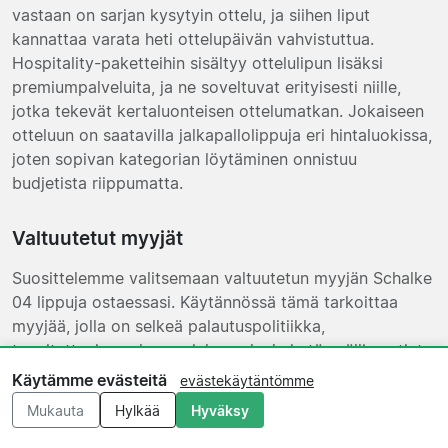
vastaan on sarjan kysytyin ottelu, ja siihen liput
kannattaa varata heti ottelupäivän vahvistuttua.
Hospitality-paketteihin sisältyy ottelulipun lisäksi
premiumpalveluita, ja ne soveltuvat erityisesti niille,
jotka tekevät kertaluonteisen ottelumatkan. Jokaiseen
otteluun on saatavilla jalkapallolippuja eri hintaluokissa,
joten sopivan kategorian löytäminen onnistuu
budjetista riippumatta.
Valtuutetut myyjät
Suosittelemme valitsemaan valtuutetun myyjän Schalke
04 lippuja ostaessasi. Käytännössä tämä tarkoittaa
myyjää, jolla on selkeä palautuspolitiikka,
tavoitettavissa oleva asiakaspalvelu ja täsmällinen tieto
siitä, missä muodossa liput toimitetaan. Sähköinen lippu
Käytämme evästeitä
evästekäytäntömme
on yleisin toimitustapa, ja se lähetetään yleensä
Mukauta
Hylkää
Hyväksy
sähköpostiin ennen ottelua. Osa myyjistä toimittaa liput
myös PDF-tiedostona tai fyysisesti postitse. Tarkista