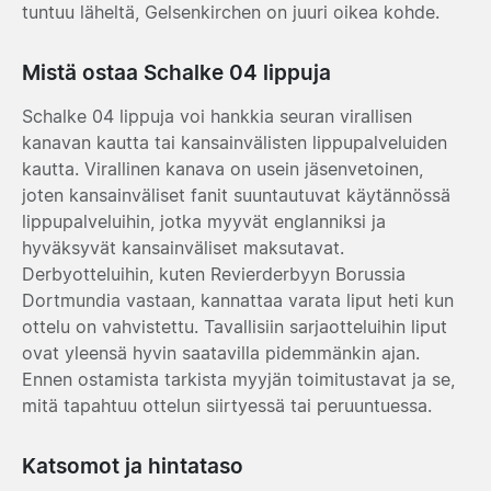
tuntuu läheltä, Gelsenkirchen on juuri oikea kohde.
Mistä ostaa Schalke 04 lippuja
Schalke 04 lippuja voi hankkia seuran virallisen
kanavan kautta tai kansainvälisten lippupalveluiden
kautta. Virallinen kanava on usein jäsenvetoinen,
joten kansainväliset fanit suuntautuvat käytännössä
lippupalveluihin, jotka myyvät englanniksi ja
hyväksyvät kansainväliset maksutavat.
Derbyotteluihin, kuten Revierderbyyn Borussia
Dortmundia vastaan, kannattaa varata liput heti kun
ottelu on vahvistettu. Tavallisiin sarjaotteluihin liput
ovat yleensä hyvin saatavilla pidemmänkin ajan.
Ennen ostamista tarkista myyjän toimitustavat ja se,
mitä tapahtuu ottelun siirtyessä tai peruuntuessa.
Katsomot ja hintataso