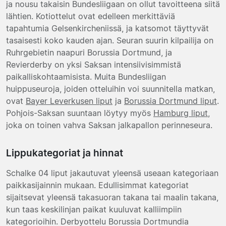
ja nousu takaisin Bundesliigaan on ollut tavoitteena siitä
lähtien. Kotiottelut ovat edelleen merkittäviä
tapahtumia Gelsenkircheniissä, ja katsomot täyttyvät
tasaisesti koko kauden ajan. Seuran suurin kilpailija on
Ruhrgebietin naapuri Borussia Dortmund, ja
Revierderby on yksi Saksan intensiivisimmistä
paikalliskohtaamisista. Muita Bundesliigan
huippuseuroja, joiden otteluihin voi suunnitella matkan,
ovat
Bayer Leverkusen liput
ja
Borussia Dortmund liput
.
Pohjois-Saksan suuntaan löytyy myös
Hamburg liput
,
joka on toinen vahva Saksan jalkapallon perinneseura.
Lippukategoriat ja hinnat
Schalke 04 liput jakautuvat yleensä useaan kategoriaan
paikkasijainnin mukaan. Edullisimmat kategoriat
sijaitsevat yleensä takasuoran takana tai maalin takana,
kun taas keskilinjan paikat kuuluvat kalliimpiin
kategorioihin. Derbyottelu Borussia Dortmundia