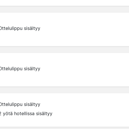
Ottelulippu sisältyy
Ottelulippu sisältyy
Ottelulippu sisältyy
2 yötä hotellissa sisältyy