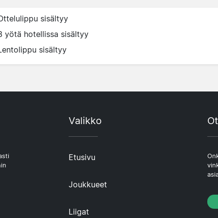
Ottelulippu sisältyy
3 yötä hotellissa sisältyy
Lentolippu sisältyy
Valikko
Ot
asti
Etusivu
Onk
hin
vin
asi
Joukkueet
Liigat