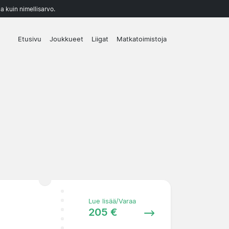
a kuin nimellisarvo.
Etusivu
Joukkueet
Liigat
Matkatoimistoja
Lue lisää/Varaa
205 €