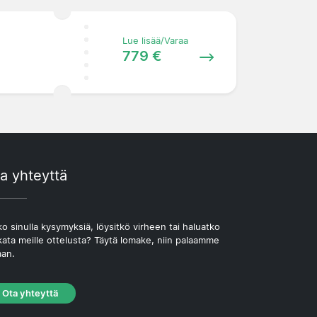
Lue lisää/Varaa
779 €
a yhteyttä
o sinulla kysymyksiä, löysitkö virheen tai haluatko
kata meille ottelusta? Täytä lomake, niin palaamme
aan.
Ota yhteyttä