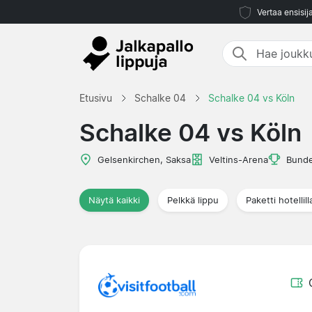
Vertaa ensisij
Etusivu
Schalke 04
Schalke 04 vs Köln
Schalke 04 vs Köln
Gelsenkirchen, Saksa
Veltins-Arena
Bunde
Näytä kaikki
Pelkkä lippu
Paketti hotellill