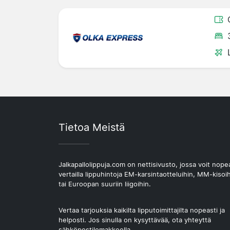
Tietoa Meistä
Jalkapallolippuja.com on nettisivusto, jossa voit nope
vertailla lippuhintoja EM-karsintaotteluihin, MM-kisoi
tai Euroopan suuriin liigoihin.
Vertaa tarjouksia kaikilta lipputoimittajilta nopeasti ja
helposti. Jos sinulla on kysyttävää, ota yhteyttä
sähköpostilomakkeella.