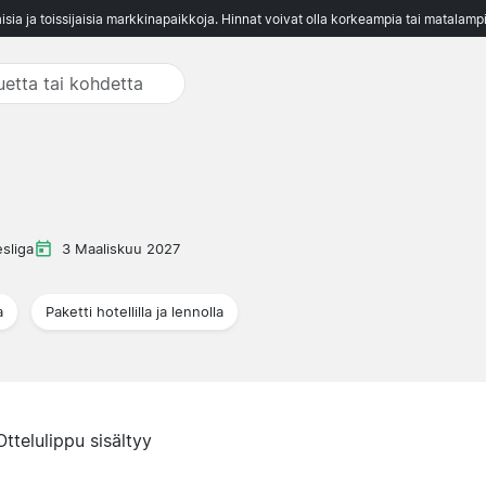
aisia ja toissijaisia markkinapaikkoja. Hinnat voivat olla korkeampia tai matalampi
sliga
3 Maaliskuu 2027
a
Paketti hotellilla ja lennolla
Ottelulippu sisältyy