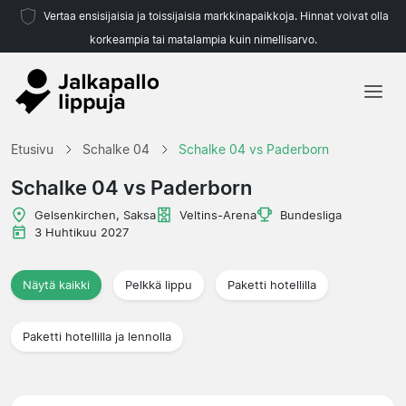
Vertaa ensisijaisia ja toissijaisia markkinapaikkoja. Hinnat voivat olla
korkeampia tai matalampia kuin nimellisarvo.
Etusivu
Etusivu
Schalke 04
Schalke 04 vs Paderborn
Joukkueet
Schalke 04 vs Paderborn
Liigat
Gelsenkirchen, Saksa
Veltins-Arena
Bundesliga
3 Huhtikuu 2027
Matkatoimistoja
Näytä kaikki
Pelkkä lippu
Paketti hotellilla
Paketti hotellilla ja lennolla