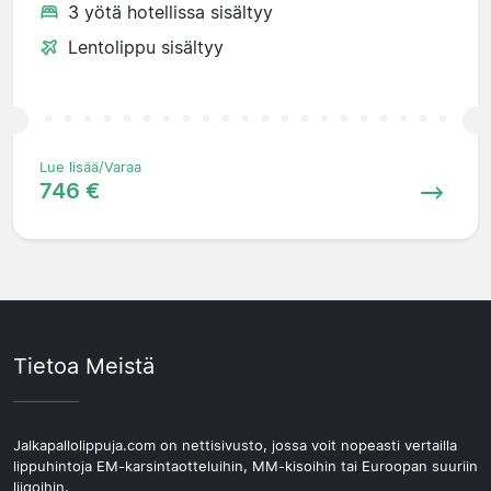
3 yötä hotellissa sisältyy
Lentolippu sisältyy
Lue lisää/Varaa
746 €
Tietoa Meistä
Jalkapallolippuja.com on nettisivusto, jossa voit nopeasti vertailla
lippuhintoja EM-karsintaotteluihin, MM-kisoihin tai Euroopan suuriin
liigoihin.