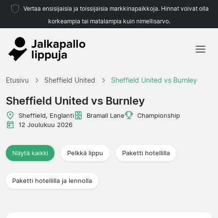
Vertaa ensisijaisia ja toissijaisia markkinapaikkoja. Hinnat voivat olla
korkeampia tai matalampia kuin nimellisarvo.
Etusivu
Etusivu
Sheffield United
Sheffield United vs Burnley
Joukkueet
Sheffield United vs Burnley
Liigat
Sheffield, Englanti
Bramall Lane
Championship
12 Joulukuu 2026
Matkatoimistoja
Näytä kaikki
Pelkkä lippu
Paketti hotellilla
Paketti hotellilla ja lennolla