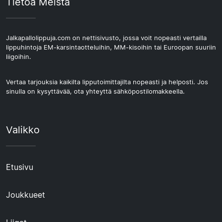
Tietoa Meistä
Jalkapallolippuja.com on nettisivusto, jossa voit nopeasti vertailla
lippuhintoja EM-karsintaotteluihin, MM-kisoihin tai Euroopan suuriin
liigoihin.
Vertaa tarjouksia kaikilta lipputoimittajilta nopeasti ja helposti. Jos
sinulla on kysyttävää, ota yhteyttä sähköpostilomakkeella.
Valikko
Etusivu
Joukkueet