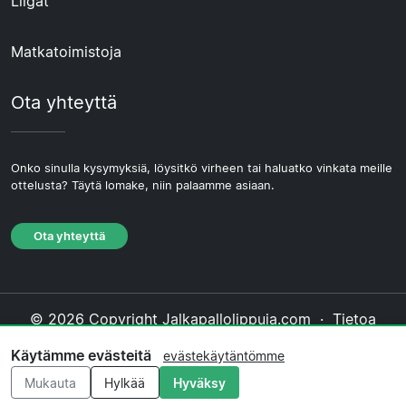
Liigat
Matkatoimistoja
Ota yhteyttä
Onko sinulla kysymyksiä, löysitkö virheen tai haluatko vinkata meille
ottelusta? Täytä lomake, niin palaamme asiaan.
Ota yhteyttä
© 2026 Copyright Jalkapallolippuja.com ·
Tietoa
Meistä
·
Ota yhteyttä
·
Tietosuojakäytäntö
·
Käytämme evästeitä
evästekäytäntömme
Evästekäytäntö
·
Toimituksellinen käytäntö
Mukauta
Hylkää
Hyväksy