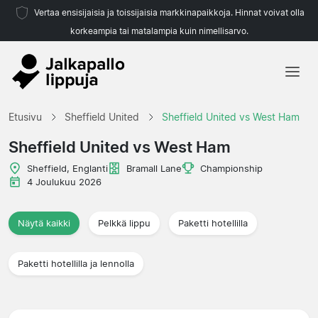
Vertaa ensisijaisia ja toissijaisia markkinapaikkoja. Hinnat voivat olla
korkeampia tai matalampia kuin nimellisarvo.
Etusivu
Etusivu
Sheffield United
Sheffield United vs West Ham
Joukkueet
Sheffield United vs West Ham
Liigat
Sheffield, Englanti
Bramall Lane
Championship
4 Joulukuu 2026
Matkatoimistoja
Näytä kaikki
Pelkkä lippu
Paketti hotellilla
Paketti hotellilla ja lennolla