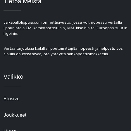
Tietoa Meistä
Jalkapallolippuja.com on nettisivusto, jossa voit nopeasti vertailla
lippuhintoja EM-karsintaotteluihin, MM-kisoihin tai Euroopan suuriin
liigoihin.
Vertaa tarjouksia kaikilta lipputoimittajilta nopeasti ja helposti. Jos
sinulla on kysyttävää, ota yhteyttä sähköpostilomakkeella.
Valikko
Etusivu
Joukkueet