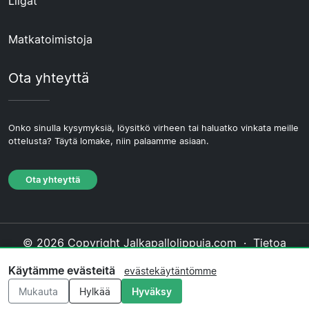
Liigat
Matkatoimistoja
Ota yhteyttä
Onko sinulla kysymyksiä, löysitkö virheen tai haluatko vinkata meille
ottelusta? Täytä lomake, niin palaamme asiaan.
Ota yhteyttä
© 2026 Copyright Jalkapallolippuja.com ·
Tietoa
Meistä
·
Ota yhteyttä
·
Tietosuojakäytäntö
·
Käytämme evästeitä
evästekäytäntömme
Evästekäytäntö
·
Toimituksellinen käytäntö
Mukauta
Hylkää
Hyväksy