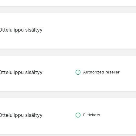
Ottelulippu sisältyy
Ottelulippu sisältyy
Authorized reseller
Ottelulippu sisältyy
E-tickets