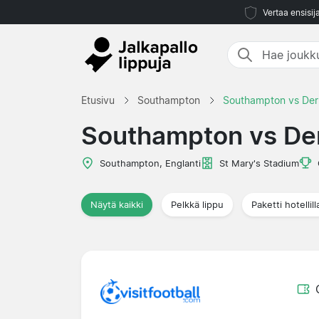
Vertaa ensisij
Etusivu
Southampton
Southampton vs De
Southampton vs De
Southampton, Englanti
St Mary's Stadium
Näytä kaikki
Pelkkä lippu
Paketti hotellill