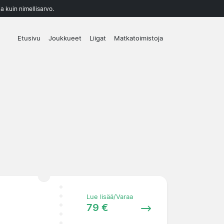
a kuin nimellisarvo.
Etusivu
Joukkueet
Liigat
Matkatoimistoja
Lue lisää/Varaa
79 €