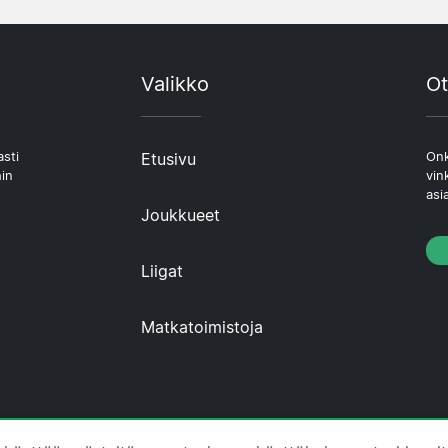
Valikko
Ot
asti
Etusivu
Onk
hin
vin
asi
Joukkueet
Liigat
Matkatoimistoja
 ·
Tietoa Meistä
·
Ota yhteyttä
·
Tietosuojakäytäntö
·
E