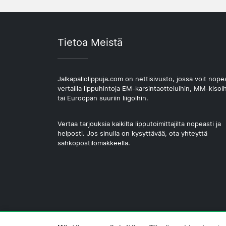
Tietoa Meistä
Jalkapallolippuja.com on nettisivusto, jossa voit nope
vertailla lippuhintoja EM-karsintaotteluihin, MM-kisoi
tai Euroopan suuriin liigoihin.
Vertaa tarjouksia kaikilta lipputoimittajilta nopeasti ja
helposti. Jos sinulla on kysyttävää, ota yhteyttä
sähköpostilomakkeella.
© 2026 Copyright Jalkapallolippuja.com