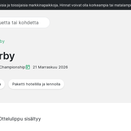
aisia ja toissijaisia markkinapaikkoja. Hinnat voivat olla korkeampia tai matalampi
rby
rby
Championship
21 Marraskuu 2026
a
Paketti hotellilla ja lennolla
Ottelulippu sisältyy