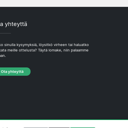
a yhteyttä
o sinulla kysymyksiä, löysitkö virheen tai haluatko
kata meille ottelusta? Täytä lomake, niin palaamme
aan.
Ota yhteyttä
västekäytäntö
·
Toimituksellinen käytäntö