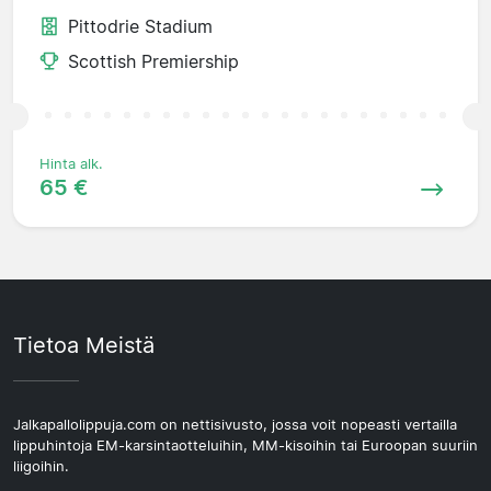
Pittodrie Stadium
Scottish Premiership
Hinta alk.
65 €
Tietoa Meistä
Jalkapallolippuja.com on nettisivusto, jossa voit nopeasti vertailla
lippuhintoja EM-karsintaotteluihin, MM-kisoihin tai Euroopan suuriin
liigoihin.