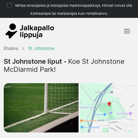
Vertaa ensisijaisia ja toissijaisia markkinapaikkoja. Hinnat voivat olla
korkeampia tai matalampia kuin nimellisarvo.
Etusivu
Etusivu
St Johnstone
Joukkueet
St Johnstone liput -
Koe St Johnstone
McDiarmid Park!
Liigat
Matkatoimistoja