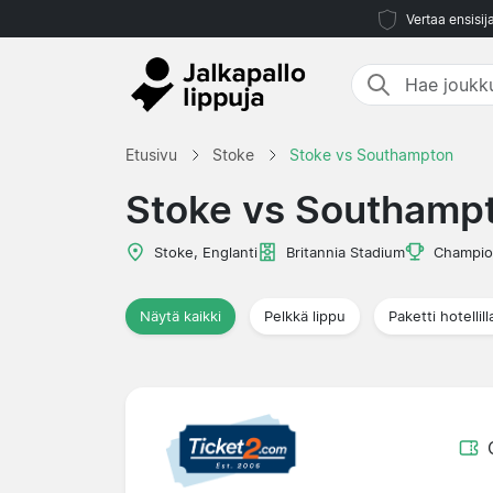
Vertaa ensisij
Etusivu
Stoke
Stoke vs Southampton
Stoke vs Southamp
Stoke, Englanti
Britannia Stadium
Champio
Näytä kaikki
Pelkkä lippu
Paketti hotellill