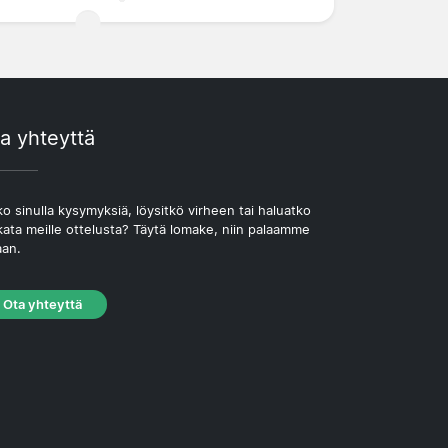
a yhteyttä
o sinulla kysymyksiä, löysitkö virheen tai haluatko
kata meille ottelusta? Täytä lomake, niin palaamme
aan.
Ota yhteyttä