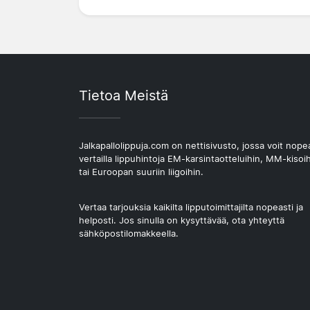
Tietoa Meistä
Jalkapallolippuja.com on nettisivusto, jossa voit nope
vertailla lippuhintoja EM-karsintaotteluihin, MM-kisoi
tai Euroopan suuriin liigoihin.
Vertaa tarjouksia kaikilta lipputoimittajilta nopeasti ja
helposti. Jos sinulla on kysyttävää, ota yhteyttä
sähköpostilomakkeella.