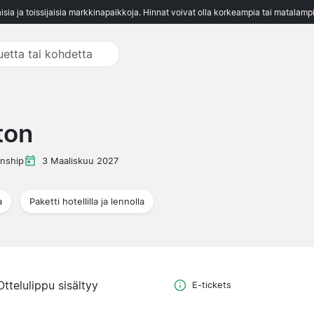
aisia ja toissijaisia markkinapaikkoja. Hinnat voivat olla korkeampia tai matalampi
ton
nship
3 Maaliskuu 2027
a
Paketti hotellilla ja lennolla
Ottelulippu sisältyy
E-tickets