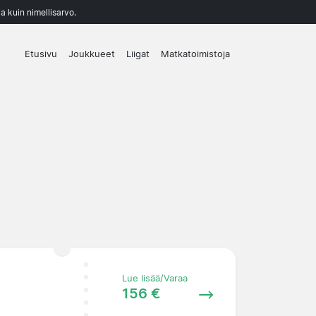
a kuin nimellisarvo.
Etusivu
Joukkueet
Liigat
Matkatoimistoja
Lue lisää/Varaa
156 €