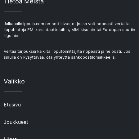
Tietoa Meistä
Jalkapallolippuja.com on nettisivusto, jossa voit nopeasti vertailla
lippuhintoja EM-karsintaotteluihin, MM-kisoihin tai Euroopan suuriin
liigoihin.
Vertaa tarjouksia kaikilta lipputoimittajilta nopeasti ja helposti. Jos
sinulla on kysyttävää, ota yhteyttä sähköpostilomakkeella.
Valikko
Etusivu
Joukkueet