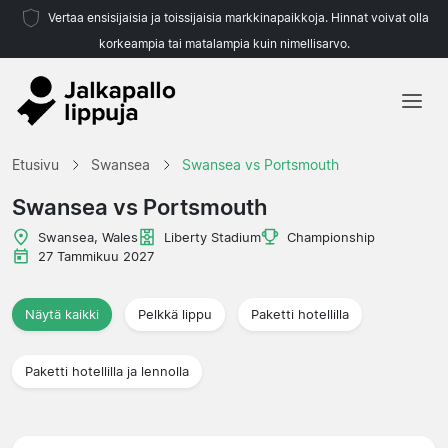
Vertaa ensisijaisia ja toissijaisia markkinapaikkoja. Hinnat voivat olla
korkeampia tai matalampia kuin nimellisarvo.
Etusivu
Etusivu
Swansea
Swansea vs Portsmouth
Joukkueet
Swansea vs Portsmouth
Liigat
Swansea, Wales
Liberty Stadium
Championship
27 Tammikuu 2027
Matkatoimistoja
Näytä kaikki
Pelkkä lippu
Paketti hotellilla
Paketti hotellilla ja lennolla