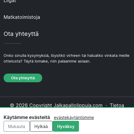
Liigat
Matkatoimistoja
Ota yhteyttä
Onko sinulla kysymyksiä, löysitkö virheen tai haluatko vinkata meille
ottelusta? Täytä lomake, niin palaamme asiaan.
Ota yhteyttä
© 2026 Copyright Jalkapallolippuja.com ·
Tietoa
Meistä
·
Ota yhteyttä
·
Tietosuojakäytäntö
·
Käytämme evästeitä
evästekäytäntömme
Evästekäytäntö
·
Toimituksellinen käytäntö
Mukauta
Hylkää
Hyväksy