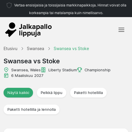
Vertaa ensisijaisia ja toissijaisia markkinapaikkoja. Hinnat voivat olla
korkeampia tai matalampia kuin nimellisarvo.
Etusivu
Etusivu
Swansea
Swansea vs Stoke
Joukkueet
Swansea vs Stoke
Liigat
Swansea, Wales
Liberty Stadium
Championship
6 Maaliskuu 2027
Matkatoimistoja
Näytä kaikki
Pelkkä lippu
Paketti hotellilla
Paketti hotellilla ja lennolla