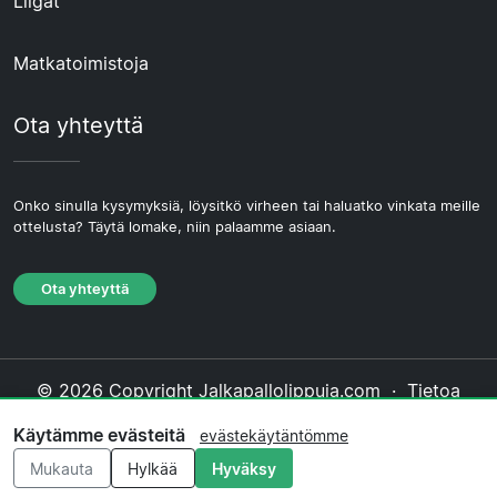
Liigat
Matkatoimistoja
Ota yhteyttä
Onko sinulla kysymyksiä, löysitkö virheen tai haluatko vinkata meille
ottelusta? Täytä lomake, niin palaamme asiaan.
Ota yhteyttä
© 2026 Copyright Jalkapallolippuja.com ·
Tietoa
Meistä
·
Ota yhteyttä
·
Tietosuojakäytäntö
·
Käytämme evästeitä
evästekäytäntömme
Evästekäytäntö
·
Toimituksellinen käytäntö
Mukauta
Hylkää
Hyväksy