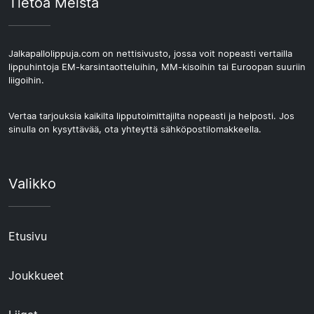
Tietoa Meistä
Jalkapallolippuja.com on nettisivusto, jossa voit nopeasti vertailla
lippuhintoja EM-karsintaotteluihin, MM-kisoihin tai Euroopan suuriin
liigoihin.
Vertaa tarjouksia kaikilta lipputoimittajilta nopeasti ja helposti. Jos
sinulla on kysyttävää, ota yhteyttä sähköpostilomakkeella.
Valikko
Etusivu
Joukkueet