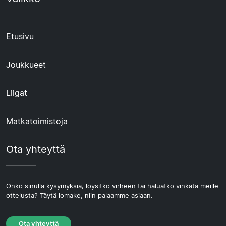
Etusivu
Joukkueet
Liigat
Matkatoimistoja
Ota yhteyttä
Onko sinulla kysymyksiä, löysitkö virheen tai haluatko vinkata meille
ottelusta? Täytä lomake, niin palaamme asiaan.
Ota yhteyttä