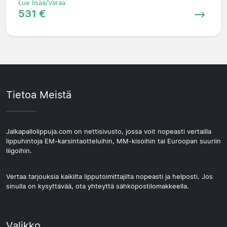
Lue lisää/Varaa
531 €
Tietoa Meistä
Jalkapallolippuja.com on nettisivusto, jossa voit nopeasti vertailla
lippuhintoja EM-karsintaotteluihin, MM-kisoihin tai Euroopan suuriin
liigoihin.
Vertaa tarjouksia kaikilta lipputoimittajilta nopeasti ja helposti. Jos
sinulla on kysyttävää, ota yhteyttä sähköpostilomakkeella.
Valikko