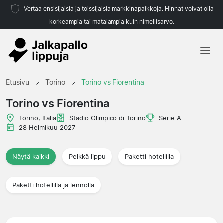
Vertaa ensisijaisia ja toissijaisia markkinapaikkoja. Hinnat voivat olla
korkeampia tai matalampia kuin nimellisarvo.
Etusivu
Etusivu
Torino
Torino vs Fiorentina
Joukkueet
Torino vs Fiorentina
Liigat
Torino, Italia
Stadio Olimpico di Torino
Serie A
28 Helmikuu 2027
Matkatoimistoja
Näytä kaikki
Pelkkä lippu
Paketti hotellilla
Paketti hotellilla ja lennolla