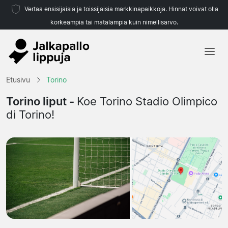
Vertaa ensisijaisia ja toissijaisia markkinapaikkoja. Hinnat voivat olla
korkeampia tai matalampia kuin nimellisarvo.
Etusivu
Etusivu
Torino
Joukkueet
Torino liput -
Koe Torino Stadio Olimpico
di Torino!
Liigat
Matkatoimistoja