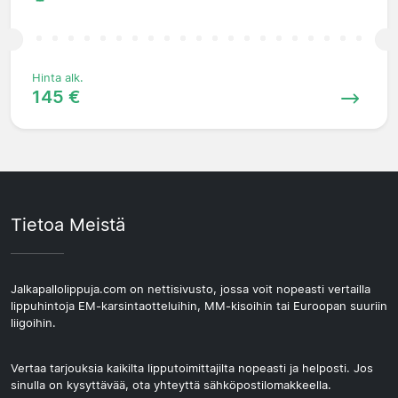
Hinta alk.
145 €
Tietoa Meistä
Jalkapallolippuja.com on nettisivusto, jossa voit nopeasti vertailla
lippuhintoja EM-karsintaotteluihin, MM-kisoihin tai Euroopan suuriin
liigoihin.
Vertaa tarjouksia kaikilta lipputoimittajilta nopeasti ja helposti. Jos
sinulla on kysyttävää, ota yhteyttä sähköpostilomakkeella.