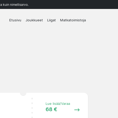
a kuin nimellisarvo.
Etusivu
Joukkueet
Liigat
Matkatoimistoja
Lue lisää/Varaa
68 €