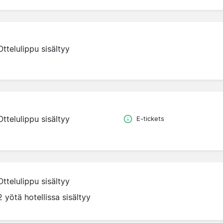
Ottelulippu sisältyy
Ottelulippu sisältyy
E-tickets
Ottelulippu sisältyy
2 yötä hotellissa sisältyy