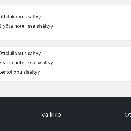
Ottelulippu sisältyy
2 yötä hotellissa sisältyy
Ottelulippu sisältyy
3 yötä hotellissa sisältyy
Lentolippu sisältyy
Valikko
Ot