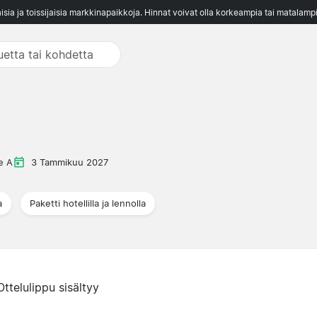
aisia ja toissijaisia markkinapaikkoja. Hinnat voivat olla korkeampia tai matalampi
e A
3 Tammikuu 2027
a
Paketti hotellilla ja lennolla
Ottelulippu sisältyy