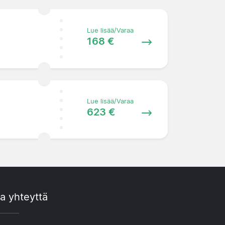
Lue lisää/Varaa
168 €
Lue lisää/Varaa
623 €
a yhteyttä