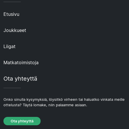
Etusivu
Joukkueet
Liigat
Matkatoimistoja
Ota yhteyttä
Onko sinulla kysymyksiä, löysitkö virheen tai haluatko vinkata meille
ottelusta? Täytä lomake, niin palaamme asiaan.
Ota yhteyttä