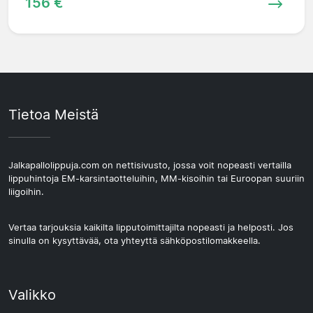
156 €
Tietoa Meistä
Jalkapallolippuja.com on nettisivusto, jossa voit nopeasti vertailla
lippuhintoja EM-karsintaotteluihin, MM-kisoihin tai Euroopan suuriin
liigoihin.
Vertaa tarjouksia kaikilta lipputoimittajilta nopeasti ja helposti. Jos
sinulla on kysyttävää, ota yhteyttä sähköpostilomakkeella.
Valikko