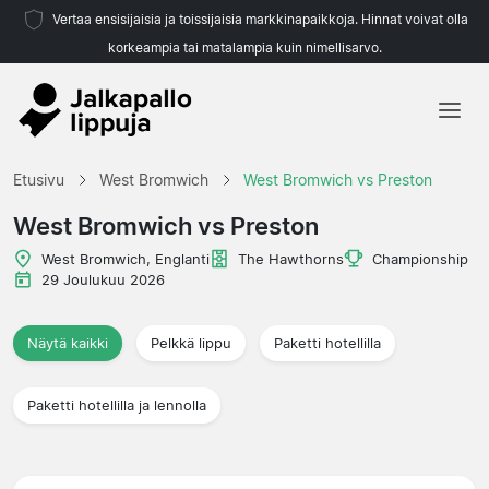
Vertaa ensisijaisia ja toissijaisia markkinapaikkoja. Hinnat voivat olla
korkeampia tai matalampia kuin nimellisarvo.
Etusivu
Etusivu
West Bromwich
West Bromwich vs Preston
Joukkueet
West Bromwich vs Preston
Liigat
West Bromwich, Englanti
The Hawthorns
Championship
29 Joulukuu 2026
Matkatoimistoja
Näytä kaikki
Pelkkä lippu
Paketti hotellilla
Paketti hotellilla ja lennolla